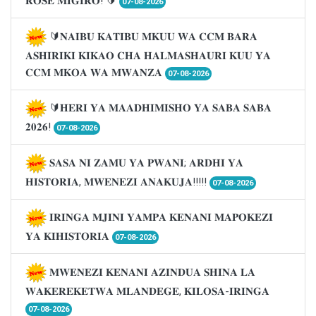
𝐑𝐎𝐒𝐄 𝐌𝐈𝐆𝐈𝐑𝐎! 🔰
07-08-2026
🔰𝐍𝐀𝐈𝐁𝐔 𝐊𝐀𝐓𝐈𝐁𝐔 𝐌𝐊𝐔𝐔 𝐖𝐀 𝐂𝐂𝐌 𝐁𝐀𝐑𝐀
𝐀𝐒𝐇𝐈𝐑𝐈𝐊𝐈 𝐊𝐈𝐊𝐀𝐎 𝐂𝐇𝐀 𝐇𝐀𝐋𝐌𝐀𝐒𝐇𝐀𝐔𝐑𝐈 𝐊𝐔𝐔 𝐘𝐀
𝐂𝐂𝐌 𝐌𝐊𝐎𝐀 𝐖𝐀 𝐌𝐖𝐀𝐍𝐙𝐀
07-08-2026
🔰𝐇𝐄𝐑𝐈 𝐘𝐀 𝐌𝐀𝐀𝐃𝐇𝐈𝐌𝐈𝐒𝐇𝐎 𝐘𝐀 𝐒𝐀𝐁𝐀 𝐒𝐀𝐁𝐀
𝟐𝟎𝟐𝟔!
07-08-2026
𝐒𝐀𝐒𝐀 𝐍𝐈 𝐙𝐀𝐌𝐔 𝐘𝐀 𝐏𝐖𝐀𝐍𝐈; 𝐀𝐑𝐃𝐇𝐈 𝐘𝐀
𝐇𝐈𝐒𝐓𝐎𝐑𝐈𝐀, 𝐌𝐖𝐄𝐍𝐄𝐙𝐈 𝐀𝐍𝐀𝐊𝐔𝐉𝐀!!!!!
07-08-2026
𝐈𝐑𝐈𝐍𝐆𝐀 𝐌𝐉𝐈𝐍𝐈 𝐘𝐀𝐌𝐏𝐀 𝐊𝐄𝐍𝐀𝐍𝐈 𝐌𝐀𝐏𝐎𝐊𝐄𝐙𝐈
𝐘𝐀 𝐊𝐈𝐇𝐈𝐒𝐓𝐎𝐑𝐈𝐀
07-08-2026
𝐌𝐖𝐄𝐍𝐄𝐙𝐈 𝐊𝐄𝐍𝐀𝐍𝐈 𝐀𝐙𝐈𝐍𝐃𝐔𝐀 𝐒𝐇𝐈𝐍𝐀 𝐋𝐀
𝐖𝐀𝐊𝐄𝐑𝐄𝐊𝐄𝐓𝐖𝐀 𝐌𝐋𝐀𝐍𝐃𝐄𝐆𝐄, 𝐊𝐈𝐋𝐎𝐒𝐀-𝐈𝐑𝐈𝐍𝐆𝐀
07-08-2026