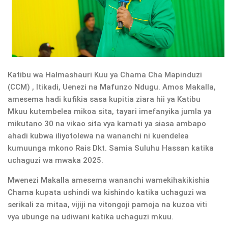
Katibu wa Halmashauri Kuu ya Chama Cha Mapinduzi
(CCM) , Itikadi, Uenezi na Mafunzo Ndugu. Amos Makalla,
amesema hadi kufikia sasa kupitia ziara hii ya Katibu
Mkuu kutembelea mikoa sita, tayari imefanyika jumla ya
mikutano 30 na vikao sita vya kamati ya siasa ambapo
ahadi kubwa iliyotolewa na wananchi ni kuendelea
kumuunga mkono Rais Dkt. Samia Suluhu Hassan katika
uchaguzi wa mwaka 2025.
Mwenezi Makalla amesema wananchi wamekihakikishia
Chama kupata ushindi wa kishindo katika uchaguzi wa
serikali za mitaa, vijiji na vitongoji pamoja na kuzoa viti
vya ubunge na udiwani katika uchaguzi mkuu.