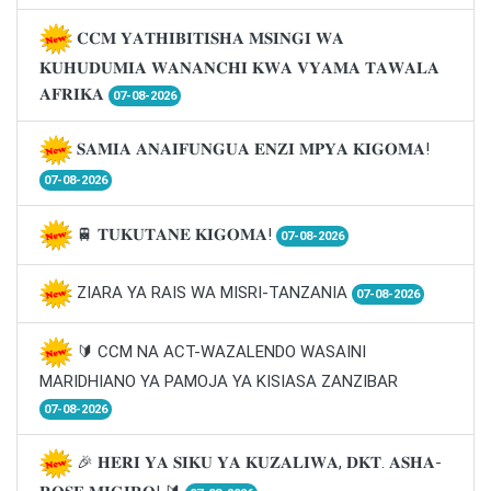
𝐂𝐂𝐌 𝐘𝐀𝐓𝐇𝐈𝐁𝐈𝐓𝐈𝐒𝐇𝐀 𝐌𝐒𝐈𝐍𝐆𝐈 𝐖𝐀
𝐊𝐔𝐇𝐔𝐃𝐔𝐌𝐈𝐀 𝐖𝐀𝐍𝐀𝐍𝐂𝐇𝐈 𝐊𝐖𝐀 𝐕𝐘𝐀𝐌𝐀 𝐓𝐀𝐖𝐀𝐋𝐀
𝐀𝐅𝐑𝐈𝐊𝐀
07-08-2026
𝐒𝐀𝐌𝐈𝐀 𝐀𝐍𝐀𝐈𝐅𝐔𝐍𝐆𝐔𝐀 𝐄𝐍𝐙𝐈 𝐌𝐏𝐘𝐀 𝐊𝐈𝐆𝐎𝐌𝐀!
07-08-2026
🚆 𝐓𝐔𝐊𝐔𝐓𝐀𝐍𝐄 𝐊𝐈𝐆𝐎𝐌𝐀!
07-08-2026
ZIARA YA RAIS WA MISRI-TANZANIA
07-08-2026
🔰 CCM NA ACT-WAZALENDO WASAINI
MARIDHIANO YA PAMOJA YA KISIASA ZANZIBAR
07-08-2026
🎉 𝐇𝐄𝐑𝐈 𝐘𝐀 𝐒𝐈𝐊𝐔 𝐘𝐀 𝐊𝐔𝐙𝐀𝐋𝐈𝐖𝐀, 𝐃𝐊𝐓. 𝐀𝐒𝐇𝐀-