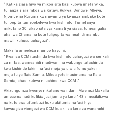
“ Katika ziara hiyo ya mikoa sita kazi kubwa imefanyika,
tulianza ziara mkoa wa Katavi, Rukwa, Songwe, Mbeya,
Njombe na Ruvuma kwa awamu ya kwanza ambako kote
tulipopita tumepokelewa kwa kishindo. Tumefanya
mikutano 30, vikao sita vya kamati ya siasa, tumeangalia
uhai wa Chama na kote tulipopita wameahidi mambo
mawili kuhusu uchaguzi" .
Makalla ameeleza mambo hayo ni;
" Kwanza CCM itashinda kwa kishindo uchaguzi wa serikali
za mitaa, wameahidi madiwani na wabunge tutashinda
kwa kishindo lakini nafasi moja ya urais fomu yake ni
moja tu ya Rais Samia. Mikoa yote inasimama na Rais
Samia, ahadi kubwa ni ushindi kwa CCM .”
Akizungumza kwenye mkutano wa ndani, Mwenezi Makalla
amesema hadi kufikia juzi jumla ya kero 148 zimesikilizwa
na kutolewa ufumbuzi huku akitumia nafasi hiyo
kuwaagiza viongozi wa CCM kusikiliza kero za wananchi