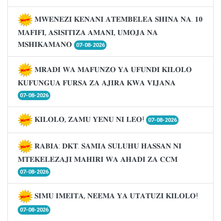
𝐌𝐖𝐄𝐍𝐄𝐙𝐈 𝐊𝐄𝐍𝐀𝐍𝐈 𝐀𝐓𝐄𝐌𝐁𝐄𝐋𝐄𝐀 𝐒𝐇𝐈𝐍𝐀 𝐍𝐀. 𝟏𝟎
𝐌𝐀𝐅𝐈𝐅𝐈, 𝐀𝐒𝐈𝐒𝐈𝐓𝐈𝐙𝐀 𝐀𝐌𝐀𝐍𝐈, 𝐔𝐌𝐎𝐉𝐀 𝐍𝐀
𝐌𝐒𝐇𝐈𝐊𝐀𝐌𝐀𝐍𝐎
07-08-2026
𝐌𝐑𝐀𝐃𝐈 𝐖𝐀 𝐌𝐀𝐅𝐔𝐍𝐙𝐎 𝐘𝐀 𝐔𝐅𝐔𝐍𝐃𝐈 𝐊𝐈𝐋𝐎𝐋𝐎
𝐊𝐔𝐅𝐔𝐍𝐆𝐔𝐀 𝐅𝐔𝐑𝐒𝐀 𝐙𝐀 𝐀𝐉𝐈𝐑𝐀 𝐊𝐖𝐀 𝐕𝐈𝐉𝐀𝐍𝐀
07-08-2026
𝐊𝐈𝐋𝐎𝐋𝐎, 𝐙𝐀𝐌𝐔 𝐘𝐄𝐍𝐔 𝐍𝐈 𝐋𝐄𝐎!
07-08-2026
𝐑𝐀𝐁𝐈𝐀: 𝐃𝐊𝐓. 𝐒𝐀𝐌𝐈𝐀 𝐒𝐔𝐋𝐔𝐇𝐔 𝐇𝐀𝐒𝐒𝐀𝐍 𝐍𝐈
𝐌𝐓𝐄𝐊𝐄𝐋𝐄𝐙𝐀𝐉𝐈 𝐌𝐀𝐇𝐈𝐑𝐈 𝐖𝐀 𝐀𝐇𝐀𝐃𝐈 𝐙𝐀 𝐂𝐂𝐌
07-08-2026
𝐒𝐈𝐌𝐔 𝐈𝐌𝐄𝐈𝐓𝐀, 𝐍𝐄𝐄𝐌𝐀 𝐘𝐀 𝐔𝐓𝐀𝐓𝐔𝐙𝐈 𝐊𝐈𝐋𝐎𝐋𝐎!
07-08-2026