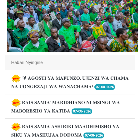
Habari Nyingine
🔰 𝐀𝐆𝐎𝐒𝐓𝐈 𝐘𝐀 𝐌𝐀𝐅𝐔𝐍𝐙𝐎, 𝐔𝐉𝐄𝐍𝐙𝐈 𝐖𝐀 𝐂𝐇𝐀𝐌𝐀
𝐍𝐀 𝐔𝐎𝐍𝐆𝐄𝐙𝐀𝐉𝐈 𝐖𝐀 𝐖𝐀𝐍𝐀𝐂𝐇𝐀𝐌𝐀!
07-08-2026
𝐑𝐀𝐈𝐒 𝐒𝐀𝐌𝐈𝐀: 𝐌𝐀𝐑𝐈𝐃𝐇𝐈𝐀𝐍𝐎 𝐍𝐈 𝐌𝐒𝐈𝐍𝐆𝐈 𝐖𝐀
𝐌𝐀𝐁𝐎𝐑𝐄𝐒𝐇𝐎 𝐘𝐀 𝐊𝐀𝐓𝐈𝐁𝐀
07-08-2026
𝐑𝐀𝐈𝐒 𝐒𝐀𝐌𝐈𝐀 𝐀𝐒𝐇𝐈𝐑𝐈𝐊𝐈 𝐌𝐀𝐀𝐃𝐇𝐈𝐌𝐈𝐒𝐇𝐎 𝐘𝐀
𝐒𝐈𝐊𝐔 𝐘𝐀 𝐌𝐀𝐒𝐇𝐔𝐉𝐀𝐀 𝐃𝐎𝐃𝐎𝐌𝐀
07-08-2026