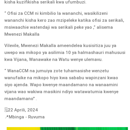
kisha kuzifikisha serikali kwa ufumbuzi.
“ Ofisi za CCM ni kimbilio la wananchi, wasikilizeni
wananchi kisha kero zao mzipeleke katika ofisi za serikali,
msiwaachie watendaji wa serikali peke yao ,” alisema
Mwenezi Makalla
Vilevile, Mwenezi Makalla ameendelea kusisitiza juu ya
uwepo wa mikopo ya asilimia 10 ya halmashauri mahususi
kwa Vijana, Wanawake na Watu wenye ulemavu.
“ WanaCCM na jumuiya zote tuhamasishe wenzetu
wanufaike na mikopo hiyo kwa sababu wapinzani kwao
siyo ajenda. Wapo kwenye maandamano na wanaamini
vijana wao wakiwa masikini ndiyo watawatumia kwenye
maandamano" .
🗓️22 Aprili, 2024
📍Mbinga - Ruvuma