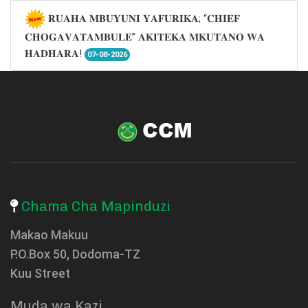
𝐑𝐔𝐀𝐇𝐀 𝐌𝐁𝐔𝐘𝐔𝐍𝐈 𝐘𝐀𝐅𝐔𝐑𝐈𝐊𝐀; “𝐂𝐇𝐈𝐄𝐅
𝐂𝐇𝐎𝐆𝐀𝐕𝐀𝐓𝐀𝐌𝐁𝐔𝐋𝐄” 𝐀𝐊𝐈𝐓𝐄𝐊𝐀 𝐌𝐊𝐔𝐓𝐀𝐍𝐎 𝐖𝐀
𝐇𝐀𝐃𝐇𝐀𝐑𝐀!
07-08-2026
Chama Cha Mapinduzi
Makao Makuu
P.O.Box 50, Dodoma-TZ
Kuu Street
Muda wa Kazi