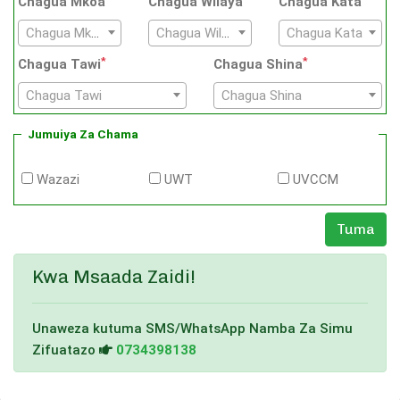
Chagua Mkoa
Chagua Wilaya
Chagua Kata
Chagua Mkoa
Chagua Wilaya
Chagua Kata
*
*
Chagua Tawi
Chagua Shina
Chagua Tawi
Chagua Shina
Jumuiya Za Chama
Wazazi
UWT
UVCCM
Kwa Msaada Zaidi!
Unaweza kutuma SMS/WhatsApp Namba Za Simu
Zifuatazo
0734398138