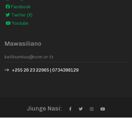
Facebook
Twitter (X)
Youtube
Mawasiliano
+255 26 23 22965 | 0734398129
Jiunge Nasi:
Copyrights
© 2026 Chama Cha Mapinduzi.
Haki zote
zimehifadhiwa.