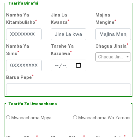
Taarifa Binafsi
Namba Ya
Jina La
Majina
*
*
*
Kitambulisho
Kwanza
Mengine
*
Namba Ya
Tarehe Ya
Chagua Jinsia
*
*
Simu
Kuzaliwa
Chagua Jinsia
*
Barua Pepe
Taarifa Za Uwanachama
Mwanachama Mpya
Mwanachama Wa Zamani
*
*
*