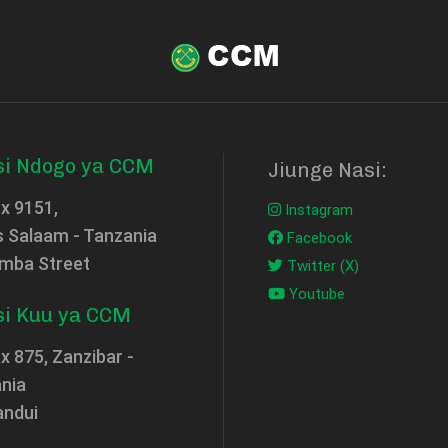
si Ndogo ya CCM
Jiunge Nasi:
ox 9151,
Instagram
s Salaam - Tanzania
Facebook
mba Street
Twitter (X)
Youtube
si Kuu ya CCM
x 875, Zanzibar -
nia
andui