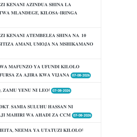
𝐈 𝐊𝐄𝐍𝐀𝐍𝐈 𝐀𝐙𝐈𝐍𝐃𝐔𝐀 𝐒𝐇𝐈𝐍𝐀 𝐋𝐀
𝐖𝐀 𝐌𝐋𝐀𝐍𝐃𝐄𝐆𝐄, 𝐊𝐈𝐋𝐎𝐒𝐀-𝐈𝐑𝐈𝐍𝐆𝐀
𝐈 𝐊𝐄𝐍𝐀𝐍𝐈 𝐀𝐓𝐄𝐌𝐁𝐄𝐋𝐄𝐀 𝐒𝐇𝐈𝐍𝐀 𝐍𝐀. 𝟏𝟎
𝐈𝐒𝐈𝐓𝐈𝐙𝐀 𝐀𝐌𝐀𝐍𝐈, 𝐔𝐌𝐎𝐉𝐀 𝐍𝐀 𝐌𝐒𝐇𝐈𝐊𝐀𝐌𝐀𝐍𝐎
𝐖𝐀 𝐌𝐀𝐅𝐔𝐍𝐙𝐎 𝐘𝐀 𝐔𝐅𝐔𝐍𝐃𝐈 𝐊𝐈𝐋𝐎𝐋𝐎
𝐔𝐑𝐒𝐀 𝐙𝐀 𝐀𝐉𝐈𝐑𝐀 𝐊𝐖𝐀 𝐕𝐈𝐉𝐀𝐍𝐀
07-08-2026
, 𝐙𝐀𝐌𝐔 𝐘𝐄𝐍𝐔 𝐍𝐈 𝐋𝐄𝐎!
07-08-2026
𝐃𝐊𝐓. 𝐒𝐀𝐌𝐈𝐀 𝐒𝐔𝐋𝐔𝐇𝐔 𝐇𝐀𝐒𝐒𝐀𝐍 𝐍𝐈
𝐉𝐈 𝐌𝐀𝐇𝐈𝐑𝐈 𝐖𝐀 𝐀𝐇𝐀𝐃𝐈 𝐙𝐀 𝐂𝐂𝐌
07-08-2026
𝐌𝐄𝐈𝐓𝐀, 𝐍𝐄𝐄𝐌𝐀 𝐘𝐀 𝐔𝐓𝐀𝐓𝐔𝐙𝐈 𝐊𝐈𝐋𝐎𝐋𝐎!