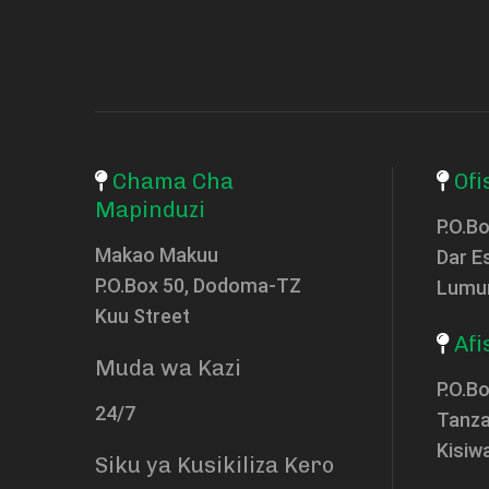
Chama Cha
Ofi
Mapinduzi
P.O.B
Makao Makuu
Dar E
P.O.Box 50, Dodoma-TZ
Lumu
Kuu Street
Afi
Muda wa Kazi
P.O.Bo
24/7
Tanza
Kisiw
Siku ya Kusikiliza Kero