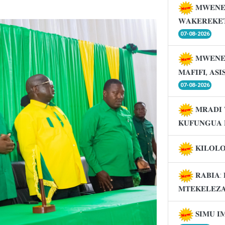
𝐌𝐖𝐄𝐍𝐄
𝐖𝐀𝐊𝐄𝐑𝐄𝐊𝐄
07-08-2026
𝐌𝐖𝐄𝐍𝐄
𝐌𝐀𝐅𝐈𝐅𝐈, 𝐀𝐒
07-08-2026
𝐌𝐑𝐀𝐃𝐈 
𝐊𝐔𝐅𝐔𝐍𝐆𝐔𝐀 
𝐊𝐈𝐋𝐎𝐋
𝐑𝐀𝐁𝐈𝐀: 
𝐌𝐓𝐄𝐊𝐄𝐋𝐄𝐙
𝐒𝐈𝐌𝐔 𝐈