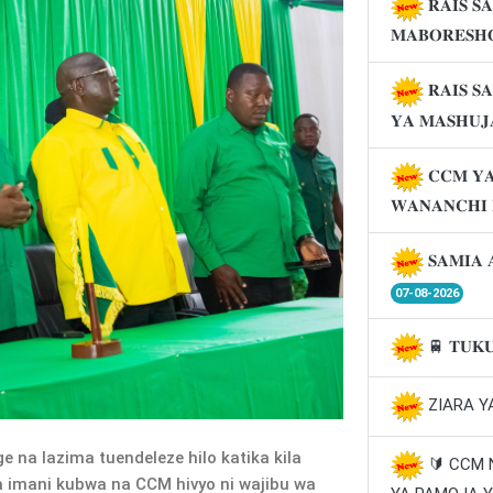
𝐑𝐀𝐈𝐒 𝐒
𝐌𝐀𝐁𝐎𝐑𝐄𝐒𝐇
𝐑𝐀𝐈𝐒 𝐒
𝐘𝐀 𝐌𝐀𝐒𝐇𝐔
𝐂𝐂𝐌 𝐘𝐀
𝐖𝐀𝐍𝐀𝐍𝐂𝐇𝐈
𝐒𝐀𝐌𝐈𝐀 
07-08-2026
🚆 𝐓𝐔𝐊
ZIARA Y
 na lazima tuendeleze hilo katika kila
🔰 CCM
a imani kubwa na CCM hivyo ni wajibu wa