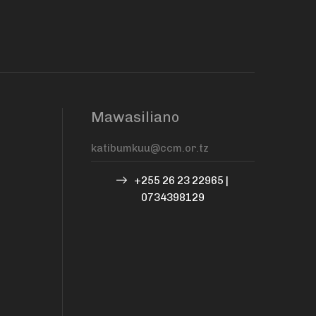
Mawasiliano
+255 26 23 22965 |
0734398129