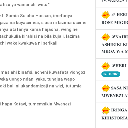
YA PAMOJA Y
tatizo ya wananchi wetu."
🎉 𝐇𝐄𝐑𝐈
 Dkt. Samia Suluhu Hassan, imefanya
𝐑𝐎𝐒𝐄 𝐌𝐈𝐆𝐈
za na kuyasemea, siasa ni lazima useme
ifanya atafanya kama hajaona, wengine
hukulia kirahisi na bila kujali, lazima
🔰𝐍𝐀𝐈𝐁
chi wake kwakuwa ni serikali
𝐀𝐒𝐇𝐈𝐑𝐈𝐊𝐈 
𝐌𝐊𝐎𝐀 𝐖𝐀 
🔰𝐇𝐄𝐑𝐈 
 maslahi binafsi, acheni kuwafata viongozi
07-08-2026
weka uongo ndani yake, tunajua wapo
ki bali ni ukandamizaji na wizi, tutumie
𝐒𝐀𝐒𝐀 𝐍
𝐌𝐖𝐄𝐍𝐄𝐙𝐈 𝐀
i hapa Katavi, tumemsikia Mwenezi
𝐈𝐑𝐈𝐍𝐆
𝐊𝐈𝐇𝐈𝐒𝐓𝐎𝐑𝐈