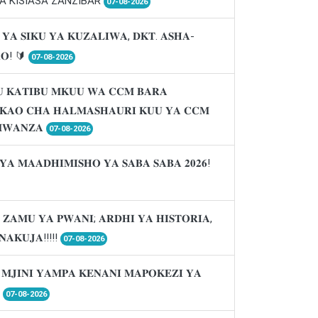
A KISIASA ZANZIBAR
07-08-2026
 𝐘𝐀 𝐒𝐈𝐊𝐔 𝐘𝐀 𝐊𝐔𝐙𝐀𝐋𝐈𝐖𝐀, 𝐃𝐊𝐓. 𝐀𝐒𝐇𝐀-
𝐑𝐎! 🔰
07-08-2026
 𝐊𝐀𝐓𝐈𝐁𝐔 𝐌𝐊𝐔𝐔 𝐖𝐀 𝐂𝐂𝐌 𝐁𝐀𝐑𝐀
𝐈𝐊𝐀𝐎 𝐂𝐇𝐀 𝐇𝐀𝐋𝐌𝐀𝐒𝐇𝐀𝐔𝐑𝐈 𝐊𝐔𝐔 𝐘𝐀 𝐂𝐂𝐌
𝐖𝐀𝐍𝐙𝐀
07-08-2026
𝐘𝐀 𝐌𝐀𝐀𝐃𝐇𝐈𝐌𝐈𝐒𝐇𝐎 𝐘𝐀 𝐒𝐀𝐁𝐀 𝐒𝐀𝐁𝐀 𝟐𝟎𝟐𝟔!
 𝐙𝐀𝐌𝐔 𝐘𝐀 𝐏𝐖𝐀𝐍𝐈; 𝐀𝐑𝐃𝐇𝐈 𝐘𝐀 𝐇𝐈𝐒𝐓𝐎𝐑𝐈𝐀,
𝐍𝐀𝐊𝐔𝐉𝐀!!!!!
07-08-2026
 𝐌𝐉𝐈𝐍𝐈 𝐘𝐀𝐌𝐏𝐀 𝐊𝐄𝐍𝐀𝐍𝐈 𝐌𝐀𝐏𝐎𝐊𝐄𝐙𝐈 𝐘𝐀

07-08-2026