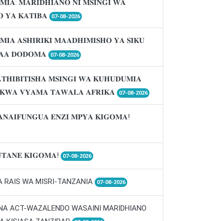
𝐌𝐈𝐀: 𝐌𝐀𝐑𝐈𝐃𝐇𝐈𝐀𝐍𝐎 𝐍𝐈 𝐌𝐒𝐈𝐍𝐆𝐈 𝐖𝐀
 𝐘𝐀 𝐊𝐀𝐓𝐈𝐁𝐀
07-08-2026
𝐌𝐈𝐀 𝐀𝐒𝐇𝐈𝐑𝐈𝐊𝐈 𝐌𝐀𝐀𝐃𝐇𝐈𝐌𝐈𝐒𝐇𝐎 𝐘𝐀 𝐒𝐈𝐊𝐔
𝐀𝐀 𝐃𝐎𝐃𝐎𝐌𝐀
07-08-2026
𝐓𝐇𝐈𝐁𝐈𝐓𝐈𝐒𝐇𝐀 𝐌𝐒𝐈𝐍𝐆𝐈 𝐖𝐀 𝐊𝐔𝐇𝐔𝐃𝐔𝐌𝐈𝐀
 𝐊𝐖𝐀 𝐕𝐘𝐀𝐌𝐀 𝐓𝐀𝐖𝐀𝐋𝐀 𝐀𝐅𝐑𝐈𝐊𝐀
07-08-2026
𝐀𝐍𝐀𝐈𝐅𝐔𝐍𝐆𝐔𝐀 𝐄𝐍𝐙𝐈 𝐌𝐏𝐘𝐀 𝐊𝐈𝐆𝐎𝐌𝐀!
𝐓𝐀𝐍𝐄 𝐊𝐈𝐆𝐎𝐌𝐀!
07-08-2026
A RAIS WA MISRI-TANZANIA
07-08-2026
 NA ACT-WAZALENDO WASAINI MARIDHIANO