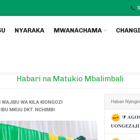
S
)
SU
NYARAKA
MWANACHAMA
CHANG
Habari na Matukio Mbalimbali
Habari Nyingi
 WAJIBU WA KILA KIONGOZI
IBU MKUU DKT. NCHIMBI
🔰 𝐀𝐆𝐎𝐒
𝐔𝐎𝐍𝐆𝐄𝐙𝐀𝐉