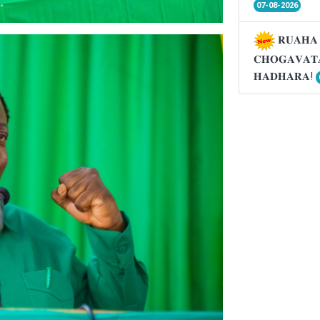
07-08-2026
𝐑𝐔𝐀𝐇𝐀 
𝐂𝐇𝐎𝐆𝐀𝐕𝐀𝐓
𝐇𝐀𝐃𝐇𝐀𝐑𝐀!