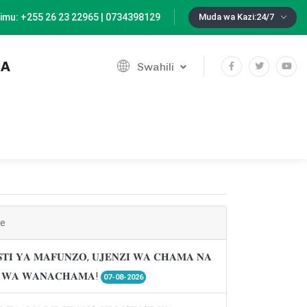
imu: +255 26 23 22965 | 0734398129
Muda wa Kazi:24/7
IA
Swahili
ne
𝐓𝐈 𝐘𝐀 𝐌𝐀𝐅𝐔𝐍𝐙𝐎, 𝐔𝐉𝐄𝐍𝐙𝐈 𝐖𝐀 𝐂𝐇𝐀𝐌𝐀 𝐍𝐀
𝐈 𝐖𝐀 𝐖𝐀𝐍𝐀𝐂𝐇𝐀𝐌𝐀!
07-08-2026