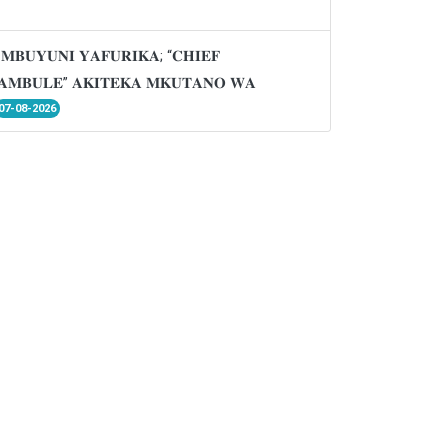
𝐌𝐁𝐔𝐘𝐔𝐍𝐈 𝐘𝐀𝐅𝐔𝐑𝐈𝐊𝐀; “𝐂𝐇𝐈𝐄𝐅
𝐌𝐁𝐔𝐋𝐄” 𝐀𝐊𝐈𝐓𝐄𝐊𝐀 𝐌𝐊𝐔𝐓𝐀𝐍𝐎 𝐖𝐀
07-08-2026