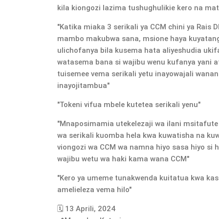
kila kiongozi lazima tushughulikie kero na ma
"Katika miaka 3 serikali ya CCM chini ya Rais
mambo makubwa sana, msione haya kuyatanga
ulichofanya bila kusema hata aliyeshudia uk
watasema bana si wajibu wenu kufanya yani atac
tuisemee vema serikali yetu inayowajali wanan
inayojitambua"
"Tokeni vifua mbele kutetea serikali yenu"
"Mnaposimamia utekelezaji wa ilani msitafute
wa serikali kuomba hela kwa kuwatisha na ku
viongozi wa CCM wa namna hiyo sasa hiyo si ha
wajibu wetu wa haki kama wana CCM"
"Kero ya umeme tunakwenda kuitatua kwa kas
amelieleza vema hilo"
🗓️ 13 Aprili, 2024