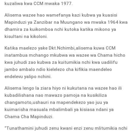
kuzaliwa kwa CCM mwaka 1977.
Alisema wazee hao wamefanya kazi kubwa ya kuasisi
Mapinduzi ya Zanzibar na Muungano wa mwaka 1964 kwa
dhamira za kuikomboa nchi kutoka katika mikono ya
kisultani na kikoloni.
Katika maelezo yake Dkt.Nchimbi,alisema kuwa CCM
inatambua mchango mkubwa wa wazee wa Chama hicho
kwa juhudi zao kubwa za kuitumikia nchi kwa uadilifu
jambo ambalo ndio kielelezo cha kifikia maendeleo
endelevu yalipo nchini.
Alisema lengo la ziara hiyo ni kukutana na wazee hao ili
kubadilishana nao mawazo pamoja na kusikiliza
changamoto,ushauri na mapendekezo yao juu ya
kuimarisha masuala mbalimbali ya kisiasa ndani ya
Chama Cha Mapinduzi.
“Tunathamini juhudi zenu kwani enzi zenu mlitumikia nchi