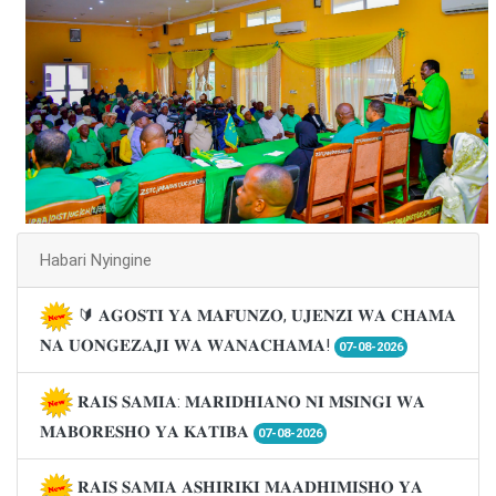
Habari Nyingine
🔰 𝐀𝐆𝐎𝐒𝐓𝐈 𝐘𝐀 𝐌𝐀𝐅𝐔𝐍𝐙𝐎, 𝐔𝐉𝐄𝐍𝐙𝐈 𝐖𝐀 𝐂𝐇𝐀𝐌𝐀
𝐍𝐀 𝐔𝐎𝐍𝐆𝐄𝐙𝐀𝐉𝐈 𝐖𝐀 𝐖𝐀𝐍𝐀𝐂𝐇𝐀𝐌𝐀!
07-08-2026
𝐑𝐀𝐈𝐒 𝐒𝐀𝐌𝐈𝐀: 𝐌𝐀𝐑𝐈𝐃𝐇𝐈𝐀𝐍𝐎 𝐍𝐈 𝐌𝐒𝐈𝐍𝐆𝐈 𝐖𝐀
𝐌𝐀𝐁𝐎𝐑𝐄𝐒𝐇𝐎 𝐘𝐀 𝐊𝐀𝐓𝐈𝐁𝐀
07-08-2026
𝐑𝐀𝐈𝐒 𝐒𝐀𝐌𝐈𝐀 𝐀𝐒𝐇𝐈𝐑𝐈𝐊𝐈 𝐌𝐀𝐀𝐃𝐇𝐈𝐌𝐈𝐒𝐇𝐎 𝐘𝐀