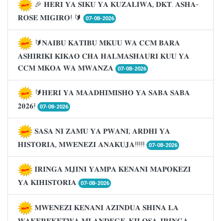
🎉 𝐇𝐄𝐑𝐈 𝐘𝐀 𝐒𝐈𝐊𝐔 𝐘𝐀 𝐊𝐔𝐙𝐀𝐋𝐈𝐖𝐀, 𝐃𝐊𝐓. 𝐀𝐒𝐇𝐀-
𝐑𝐎𝐒𝐄 𝐌𝐈𝐆𝐈𝐑𝐎! 🔰
07-08-2026
🔰𝐍𝐀𝐈𝐁𝐔 𝐊𝐀𝐓𝐈𝐁𝐔 𝐌𝐊𝐔𝐔 𝐖𝐀 𝐂𝐂𝐌 𝐁𝐀𝐑𝐀
𝐀𝐒𝐇𝐈𝐑𝐈𝐊𝐈 𝐊𝐈𝐊𝐀𝐎 𝐂𝐇𝐀 𝐇𝐀𝐋𝐌𝐀𝐒𝐇𝐀𝐔𝐑𝐈 𝐊𝐔𝐔 𝐘𝐀
𝐂𝐂𝐌 𝐌𝐊𝐎𝐀 𝐖𝐀 𝐌𝐖𝐀𝐍𝐙𝐀
07-08-2026
🔰𝐇𝐄𝐑𝐈 𝐘𝐀 𝐌𝐀𝐀𝐃𝐇𝐈𝐌𝐈𝐒𝐇𝐎 𝐘𝐀 𝐒𝐀𝐁𝐀 𝐒𝐀𝐁𝐀
𝟐𝟎𝟐𝟔!
07-08-2026
𝐒𝐀𝐒𝐀 𝐍𝐈 𝐙𝐀𝐌𝐔 𝐘𝐀 𝐏𝐖𝐀𝐍𝐈; 𝐀𝐑𝐃𝐇𝐈 𝐘𝐀
𝐇𝐈𝐒𝐓𝐎𝐑𝐈𝐀, 𝐌𝐖𝐄𝐍𝐄𝐙𝐈 𝐀𝐍𝐀𝐊𝐔𝐉𝐀!!!!!
07-08-2026
𝐈𝐑𝐈𝐍𝐆𝐀 𝐌𝐉𝐈𝐍𝐈 𝐘𝐀𝐌𝐏𝐀 𝐊𝐄𝐍𝐀𝐍𝐈 𝐌𝐀𝐏𝐎𝐊𝐄𝐙𝐈
𝐘𝐀 𝐊𝐈𝐇𝐈𝐒𝐓𝐎𝐑𝐈𝐀
07-08-2026
𝐌𝐖𝐄𝐍𝐄𝐙𝐈 𝐊𝐄𝐍𝐀𝐍𝐈 𝐀𝐙𝐈𝐍𝐃𝐔𝐀 𝐒𝐇𝐈𝐍𝐀 𝐋𝐀
𝐖𝐀𝐊𝐄𝐑𝐄𝐊𝐄𝐓𝐖𝐀 𝐌𝐋𝐀𝐍𝐃𝐄𝐆𝐄, 𝐊𝐈𝐋𝐎𝐒𝐀-𝐈𝐑𝐈𝐍𝐆𝐀