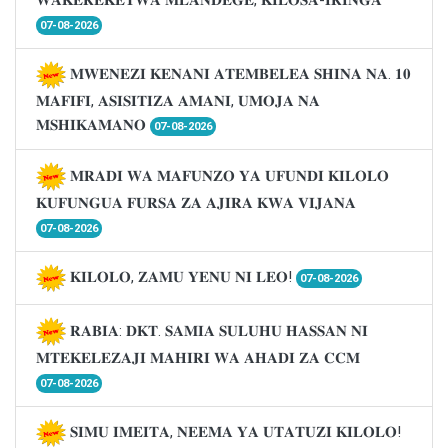
07-08-2026
𝐌𝐖𝐄𝐍𝐄𝐙𝐈 𝐊𝐄𝐍𝐀𝐍𝐈 𝐀𝐓𝐄𝐌𝐁𝐄𝐋𝐄𝐀 𝐒𝐇𝐈𝐍𝐀 𝐍𝐀. 𝟏𝟎
𝐌𝐀𝐅𝐈𝐅𝐈, 𝐀𝐒𝐈𝐒𝐈𝐓𝐈𝐙𝐀 𝐀𝐌𝐀𝐍𝐈, 𝐔𝐌𝐎𝐉𝐀 𝐍𝐀
𝐌𝐒𝐇𝐈𝐊𝐀𝐌𝐀𝐍𝐎
07-08-2026
𝐌𝐑𝐀𝐃𝐈 𝐖𝐀 𝐌𝐀𝐅𝐔𝐍𝐙𝐎 𝐘𝐀 𝐔𝐅𝐔𝐍𝐃𝐈 𝐊𝐈𝐋𝐎𝐋𝐎
𝐊𝐔𝐅𝐔𝐍𝐆𝐔𝐀 𝐅𝐔𝐑𝐒𝐀 𝐙𝐀 𝐀𝐉𝐈𝐑𝐀 𝐊𝐖𝐀 𝐕𝐈𝐉𝐀𝐍𝐀
07-08-2026
𝐊𝐈𝐋𝐎𝐋𝐎, 𝐙𝐀𝐌𝐔 𝐘𝐄𝐍𝐔 𝐍𝐈 𝐋𝐄𝐎!
07-08-2026
𝐑𝐀𝐁𝐈𝐀: 𝐃𝐊𝐓. 𝐒𝐀𝐌𝐈𝐀 𝐒𝐔𝐋𝐔𝐇𝐔 𝐇𝐀𝐒𝐒𝐀𝐍 𝐍𝐈
𝐌𝐓𝐄𝐊𝐄𝐋𝐄𝐙𝐀𝐉𝐈 𝐌𝐀𝐇𝐈𝐑𝐈 𝐖𝐀 𝐀𝐇𝐀𝐃𝐈 𝐙𝐀 𝐂𝐂𝐌
07-08-2026
𝐒𝐈𝐌𝐔 𝐈𝐌𝐄𝐈𝐓𝐀, 𝐍𝐄𝐄𝐌𝐀 𝐘𝐀 𝐔𝐓𝐀𝐓𝐔𝐙𝐈 𝐊𝐈𝐋𝐎𝐋𝐎!