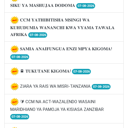
𝐒𝐈𝐊𝐔 𝐘𝐀 𝐌𝐀𝐒𝐇𝐔𝐉𝐀𝐀 𝐃𝐎𝐃𝐎𝐌𝐀
07-08-2026
𝐂𝐂𝐌 𝐘𝐀𝐓𝐇𝐈𝐁𝐈𝐓𝐈𝐒𝐇𝐀 𝐌𝐒𝐈𝐍𝐆𝐈 𝐖𝐀
𝐊𝐔𝐇𝐔𝐃𝐔𝐌𝐈𝐀 𝐖𝐀𝐍𝐀𝐍𝐂𝐇𝐈 𝐊𝐖𝐀 𝐕𝐘𝐀𝐌𝐀 𝐓𝐀𝐖𝐀𝐋𝐀
𝐀𝐅𝐑𝐈𝐊𝐀
07-08-2026
𝐒𝐀𝐌𝐈𝐀 𝐀𝐍𝐀𝐈𝐅𝐔𝐍𝐆𝐔𝐀 𝐄𝐍𝐙𝐈 𝐌𝐏𝐘𝐀 𝐊𝐈𝐆𝐎𝐌𝐀!
07-08-2026
🚆 𝐓𝐔𝐊𝐔𝐓𝐀𝐍𝐄 𝐊𝐈𝐆𝐎𝐌𝐀!
07-08-2026
ZIARA YA RAIS WA MISRI-TANZANIA
07-08-2026
🔰 CCM NA ACT-WAZALENDO WASAINI
MARIDHIANO YA PAMOJA YA KISIASA ZANZIBAR
07-08-2026