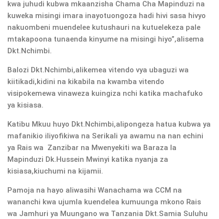
kwa juhudi kubwa mkaanzisha Chama Cha Mapinduzi na
kuweka misingi imara inayotuongoza hadi hivi sasa hivyo
nakuombeni muendelee kutushauri na kutuelekeza pale
mtakapoona tunaenda kinyume na misingi hiyo”,alisema
Dkt.Nchimbi.
Balozi Dkt.Nchimbi,alikemea vitendo vya ubaguzi wa
kiitikadi,kidini na kikabila na kwamba vitendo
visipokemewa vinaweza kuingiza nchi katika machafuko
ya kisiasa.
Katibu Mkuu huyo Dkt.Nchimbi,alipongeza hatua kubwa ya
mafanikio iliyofikiwa na Serikali ya awamu na nan echini
ya Rais wa Zanzibar na Mwenyekiti wa Baraza la
Mapinduzi Dk.Hussein Mwinyi katika nyanja za
kisiasa,kiuchumi na kijamii.
Pamoja na hayo aliwasihi Wanachama wa CCM na
wananchi kwa ujumla kuendelea kumuunga mkono Rais
wa Jamhuri ya Muungano wa Tanzania Dkt.Samia Suluhu