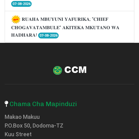
07-08-2026
𝐑𝐔𝐀𝐇𝐀 𝐌𝐁𝐔𝐘𝐔𝐍𝐈 𝐘𝐀𝐅𝐔𝐑𝐈𝐊𝐀; “𝐂𝐇𝐈𝐄𝐅
𝐂𝐇𝐎𝐆𝐀𝐕𝐀𝐓𝐀𝐌𝐁𝐔𝐋𝐄” 𝐀𝐊𝐈𝐓𝐄𝐊𝐀 𝐌𝐊𝐔𝐓𝐀𝐍𝐎 𝐖𝐀
𝐇𝐀𝐃𝐇𝐀𝐑𝐀!
07-08-2026
Chama Cha Mapinduzi
Makao Makuu
P.O.Box 50, Dodoma-TZ
Kuu Street