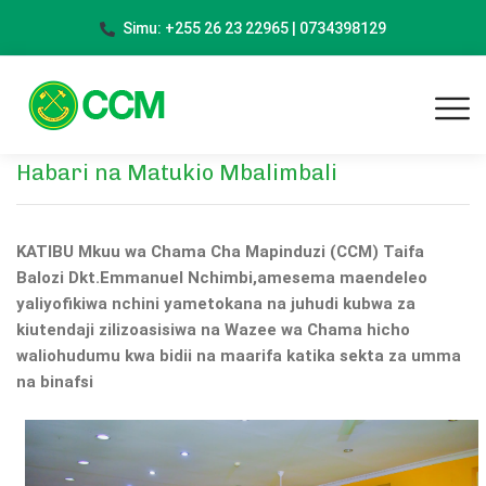
Simu: +255 26 23 22965 | 0734398129
Habari na Matukio Mbalimbali
KATIBU Mkuu wa Chama Cha Mapinduzi (CCM) Taifa
Balozi Dkt.Emmanuel Nchimbi,amesema maendeleo
yaliyofikiwa nchini yametokana na juhudi kubwa za
kiutendaji zilizoasisiwa na Wazee wa Chama hicho
waliohudumu kwa bidii na maarifa katika sekta za umma
na binafsi