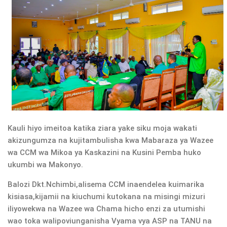
Kauli hiyo imeitoa katika ziara yake siku moja wakati
akizungumza na kujitambulisha kwa Mabaraza ya Wazee
wa CCM wa Mikoa ya Kaskazini na Kusini Pemba huko
ukumbi wa Makonyo.
Balozi Dkt.Nchimbi,alisema CCM inaendelea kuimarika
kisiasa,kijamii na kiuchumi kutokana na misingi mizuri
iliyowekwa na Wazee wa Chama hicho enzi za utumishi
wao toka walipoviunganisha Vyama vya ASP na TANU na