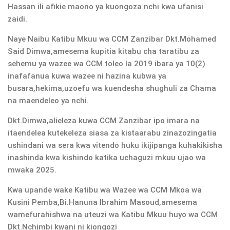
Hassan ili afikie maono ya kuongoza nchi kwa ufanisi
zaidi.
Naye Naibu Katibu Mkuu wa CCM Zanzibar Dkt.Mohamed
Said Dimwa,amesema kupitia kitabu cha taratibu za
sehemu ya wazee wa CCM toleo la 2019 ibara ya 10(2)
inafafanua kuwa wazee ni hazina kubwa ya
busara,hekima,uzoefu wa kuendesha shughuli za Chama
na maendeleo ya nchi.
Dkt.Dimwa,alieleza kuwa CCM Zanzibar ipo imara na
itaendelea kutekeleza siasa za kistaarabu zinazozingatia
ushindani wa sera kwa vitendo huku ikijipanga kuhakikisha
inashinda kwa kishindo katika uchaguzi mkuu ujao wa
mwaka 2025.
Kwa upande wake Katibu wa Wazee wa CCM Mkoa wa
Kusini Pemba,Bi.Hanuna Ibrahim Masoud,amesema
wamefurahishwa na uteuzi wa Katibu Mkuu huyo wa CCM
Dkt.Nchimbi kwani ni kiongozi