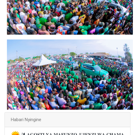
Habari Nyingine
🔰 𝐀𝐆𝐎𝐒𝐓𝐈 𝐘𝐀 𝐌𝐀𝐅𝐔𝐍𝐙𝐎, 𝐔𝐉𝐄𝐍𝐙𝐈 𝐖𝐀 𝐂𝐇𝐀𝐌𝐀