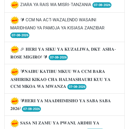
ZIARA YA RAIS WA MISRI-TANZANIA
07-08-2026
🔰 CCM NA ACT-WAZALENDO WASAINI
MARIDHIANO YA PAMOJA YA KISIASA ZANZIBAR
07-08-2026
🎉 𝐇𝐄𝐑𝐈 𝐘𝐀 𝐒𝐈𝐊𝐔 𝐘𝐀 𝐊𝐔𝐙𝐀𝐋𝐈𝐖𝐀, 𝐃𝐊𝐓. 𝐀𝐒𝐇𝐀-
𝐑𝐎𝐒𝐄 𝐌𝐈𝐆𝐈𝐑𝐎! 🔰
07-08-2026
🔰𝐍𝐀𝐈𝐁𝐔 𝐊𝐀𝐓𝐈𝐁𝐔 𝐌𝐊𝐔𝐔 𝐖𝐀 𝐂𝐂𝐌 𝐁𝐀𝐑𝐀
𝐀𝐒𝐇𝐈𝐑𝐈𝐊𝐈 𝐊𝐈𝐊𝐀𝐎 𝐂𝐇𝐀 𝐇𝐀𝐋𝐌𝐀𝐒𝐇𝐀𝐔𝐑𝐈 𝐊𝐔𝐔 𝐘𝐀
𝐂𝐂𝐌 𝐌𝐊𝐎𝐀 𝐖𝐀 𝐌𝐖𝐀𝐍𝐙𝐀
07-08-2026
🔰𝐇𝐄𝐑𝐈 𝐘𝐀 𝐌𝐀𝐀𝐃𝐇𝐈𝐌𝐈𝐒𝐇𝐎 𝐘𝐀 𝐒𝐀𝐁𝐀 𝐒𝐀𝐁𝐀
𝟐𝟎𝟐𝟔!
07-08-2026
𝐒𝐀𝐒𝐀 𝐍𝐈 𝐙𝐀𝐌𝐔 𝐘𝐀 𝐏𝐖𝐀𝐍𝐈; 𝐀𝐑𝐃𝐇𝐈 𝐘𝐀