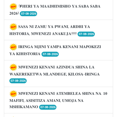
🔰𝐇𝐄𝐑𝐈 𝐘𝐀 𝐌𝐀𝐀𝐃𝐇𝐈𝐌𝐈𝐒𝐇𝐎 𝐘𝐀 𝐒𝐀𝐁𝐀 𝐒𝐀𝐁𝐀
𝟐𝟎𝟐𝟔!
07-08-2026
𝐒𝐀𝐒𝐀 𝐍𝐈 𝐙𝐀𝐌𝐔 𝐘𝐀 𝐏𝐖𝐀𝐍𝐈; 𝐀𝐑𝐃𝐇𝐈 𝐘𝐀
𝐇𝐈𝐒𝐓𝐎𝐑𝐈𝐀, 𝐌𝐖𝐄𝐍𝐄𝐙𝐈 𝐀𝐍𝐀𝐊𝐔𝐉𝐀!!!!!
07-08-2026
𝐈𝐑𝐈𝐍𝐆𝐀 𝐌𝐉𝐈𝐍𝐈 𝐘𝐀𝐌𝐏𝐀 𝐊𝐄𝐍𝐀𝐍𝐈 𝐌𝐀𝐏𝐎𝐊𝐄𝐙𝐈
𝐘𝐀 𝐊𝐈𝐇𝐈𝐒𝐓𝐎𝐑𝐈𝐀
07-08-2026
𝐌𝐖𝐄𝐍𝐄𝐙𝐈 𝐊𝐄𝐍𝐀𝐍𝐈 𝐀𝐙𝐈𝐍𝐃𝐔𝐀 𝐒𝐇𝐈𝐍𝐀 𝐋𝐀
𝐖𝐀𝐊𝐄𝐑𝐄𝐊𝐄𝐓𝐖𝐀 𝐌𝐋𝐀𝐍𝐃𝐄𝐆𝐄, 𝐊𝐈𝐋𝐎𝐒𝐀-𝐈𝐑𝐈𝐍𝐆𝐀
07-08-2026
𝐌𝐖𝐄𝐍𝐄𝐙𝐈 𝐊𝐄𝐍𝐀𝐍𝐈 𝐀𝐓𝐄𝐌𝐁𝐄𝐋𝐄𝐀 𝐒𝐇𝐈𝐍𝐀 𝐍𝐀. 𝟏𝟎
𝐌𝐀𝐅𝐈𝐅𝐈, 𝐀𝐒𝐈𝐒𝐈𝐓𝐈𝐙𝐀 𝐀𝐌𝐀𝐍𝐈, 𝐔𝐌𝐎𝐉𝐀 𝐍𝐀
𝐌𝐒𝐇𝐈𝐊𝐀𝐌𝐀𝐍𝐎
07-08-2026