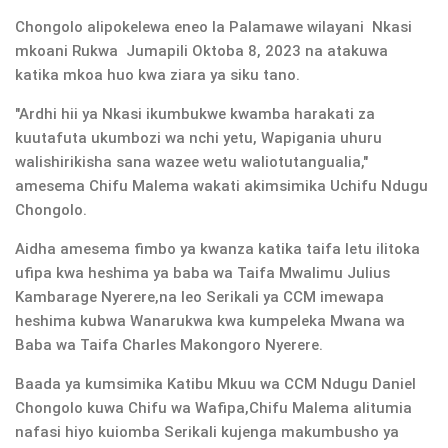
Chongolo alipokelewa eneo la Palamawe wilayani Nkasi
mkoani Rukwa Jumapili Oktoba 8, 2023 na atakuwa
katika mkoa huo kwa ziara ya siku tano.
"Ardhi hii ya Nkasi ikumbukwe kwamba harakati za
kuutafuta ukumbozi wa nchi yetu, Wapigania uhuru
walishirikisha sana wazee wetu waliotutangualia,"
amesema Chifu Malema wakati akimsimika Uchifu Ndugu
Chongolo.
Aidha amesema fimbo ya kwanza katika taifa letu ilitoka
ufipa kwa heshima ya baba wa Taifa Mwalimu Julius
Kambarage Nyerere,na leo Serikali ya CCM imewapa
heshima kubwa Wanarukwa kwa kumpeleka Mwana wa
Baba wa Taifa Charles Makongoro Nyerere.
Baada ya kumsimika Katibu Mkuu wa CCM Ndugu Daniel
Chongolo kuwa Chifu wa Wafipa,Chifu Malema alitumia
nafasi hiyo kuiomba Serikali kujenga makumbusho ya