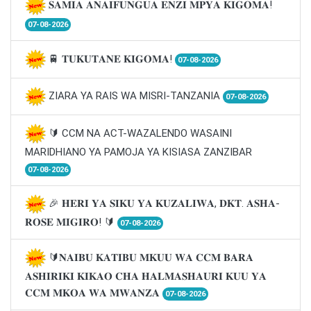
𝐒𝐀𝐌𝐈𝐀 𝐀𝐍𝐀𝐈𝐅𝐔𝐍𝐆𝐔𝐀 𝐄𝐍𝐙𝐈 𝐌𝐏𝐘𝐀 𝐊𝐈𝐆𝐎𝐌𝐀!
07-08-2026
🚆 𝐓𝐔𝐊𝐔𝐓𝐀𝐍𝐄 𝐊𝐈𝐆𝐎𝐌𝐀!
07-08-2026
ZIARA YA RAIS WA MISRI-TANZANIA
07-08-2026
🔰 CCM NA ACT-WAZALENDO WASAINI
MARIDHIANO YA PAMOJA YA KISIASA ZANZIBAR
07-08-2026
🎉 𝐇𝐄𝐑𝐈 𝐘𝐀 𝐒𝐈𝐊𝐔 𝐘𝐀 𝐊𝐔𝐙𝐀𝐋𝐈𝐖𝐀, 𝐃𝐊𝐓. 𝐀𝐒𝐇𝐀-
𝐑𝐎𝐒𝐄 𝐌𝐈𝐆𝐈𝐑𝐎! 🔰
07-08-2026
🔰𝐍𝐀𝐈𝐁𝐔 𝐊𝐀𝐓𝐈𝐁𝐔 𝐌𝐊𝐔𝐔 𝐖𝐀 𝐂𝐂𝐌 𝐁𝐀𝐑𝐀
𝐀𝐒𝐇𝐈𝐑𝐈𝐊𝐈 𝐊𝐈𝐊𝐀𝐎 𝐂𝐇𝐀 𝐇𝐀𝐋𝐌𝐀𝐒𝐇𝐀𝐔𝐑𝐈 𝐊𝐔𝐔 𝐘𝐀
𝐂𝐂𝐌 𝐌𝐊𝐎𝐀 𝐖𝐀 𝐌𝐖𝐀𝐍𝐙𝐀
07-08-2026