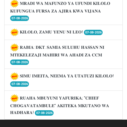
𝐌𝐑𝐀𝐃𝐈 𝐖𝐀 𝐌𝐀𝐅𝐔𝐍𝐙𝐎 𝐘𝐀 𝐔𝐅𝐔𝐍𝐃𝐈 𝐊𝐈𝐋𝐎𝐋𝐎
𝐊𝐔𝐅𝐔𝐍𝐆𝐔𝐀 𝐅𝐔𝐑𝐒𝐀 𝐙𝐀 𝐀𝐉𝐈𝐑𝐀 𝐊𝐖𝐀 𝐕𝐈𝐉𝐀𝐍𝐀
07-08-2026
𝐊𝐈𝐋𝐎𝐋𝐎, 𝐙𝐀𝐌𝐔 𝐘𝐄𝐍𝐔 𝐍𝐈 𝐋𝐄𝐎!
07-08-2026
𝐑𝐀𝐁𝐈𝐀: 𝐃𝐊𝐓. 𝐒𝐀𝐌𝐈𝐀 𝐒𝐔𝐋𝐔𝐇𝐔 𝐇𝐀𝐒𝐒𝐀𝐍 𝐍𝐈
𝐌𝐓𝐄𝐊𝐄𝐋𝐄𝐙𝐀𝐉𝐈 𝐌𝐀𝐇𝐈𝐑𝐈 𝐖𝐀 𝐀𝐇𝐀𝐃𝐈 𝐙𝐀 𝐂𝐂𝐌
07-08-2026
𝐒𝐈𝐌𝐔 𝐈𝐌𝐄𝐈𝐓𝐀, 𝐍𝐄𝐄𝐌𝐀 𝐘𝐀 𝐔𝐓𝐀𝐓𝐔𝐙𝐈 𝐊𝐈𝐋𝐎𝐋𝐎!
07-08-2026
𝐑𝐔𝐀𝐇𝐀 𝐌𝐁𝐔𝐘𝐔𝐍𝐈 𝐘𝐀𝐅𝐔𝐑𝐈𝐊𝐀; “𝐂𝐇𝐈𝐄𝐅
𝐂𝐇𝐎𝐆𝐀𝐕𝐀𝐓𝐀𝐌𝐁𝐔𝐋𝐄” 𝐀𝐊𝐈𝐓𝐄𝐊𝐀 𝐌𝐊𝐔𝐓𝐀𝐍𝐎 𝐖𝐀
𝐇𝐀𝐃𝐇𝐀𝐑𝐀!
07-08-2026