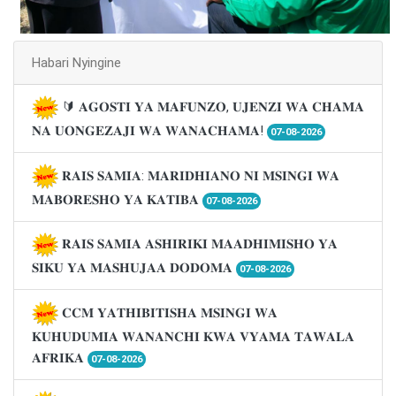
Habari Nyingine
🔰 𝐀𝐆𝐎𝐒𝐓𝐈 𝐘𝐀 𝐌𝐀𝐅𝐔𝐍𝐙𝐎, 𝐔𝐉𝐄𝐍𝐙𝐈 𝐖𝐀 𝐂𝐇𝐀𝐌𝐀
𝐍𝐀 𝐔𝐎𝐍𝐆𝐄𝐙𝐀𝐉𝐈 𝐖𝐀 𝐖𝐀𝐍𝐀𝐂𝐇𝐀𝐌𝐀!
07-08-2026
𝐑𝐀𝐈𝐒 𝐒𝐀𝐌𝐈𝐀: 𝐌𝐀𝐑𝐈𝐃𝐇𝐈𝐀𝐍𝐎 𝐍𝐈 𝐌𝐒𝐈𝐍𝐆𝐈 𝐖𝐀
𝐌𝐀𝐁𝐎𝐑𝐄𝐒𝐇𝐎 𝐘𝐀 𝐊𝐀𝐓𝐈𝐁𝐀
07-08-2026
𝐑𝐀𝐈𝐒 𝐒𝐀𝐌𝐈𝐀 𝐀𝐒𝐇𝐈𝐑𝐈𝐊𝐈 𝐌𝐀𝐀𝐃𝐇𝐈𝐌𝐈𝐒𝐇𝐎 𝐘𝐀
𝐒𝐈𝐊𝐔 𝐘𝐀 𝐌𝐀𝐒𝐇𝐔𝐉𝐀𝐀 𝐃𝐎𝐃𝐎𝐌𝐀
07-08-2026
𝐂𝐂𝐌 𝐘𝐀𝐓𝐇𝐈𝐁𝐈𝐓𝐈𝐒𝐇𝐀 𝐌𝐒𝐈𝐍𝐆𝐈 𝐖𝐀
𝐊𝐔𝐇𝐔𝐃𝐔𝐌𝐈𝐀 𝐖𝐀𝐍𝐀𝐍𝐂𝐇𝐈 𝐊𝐖𝐀 𝐕𝐘𝐀𝐌𝐀 𝐓𝐀𝐖𝐀𝐋𝐀
𝐀𝐅𝐑𝐈𝐊𝐀
07-08-2026