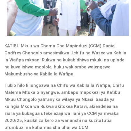
KATIBU Mkuu wa Chama Cha Mapinduzi (CCM) Daniel
Godfrey Chongolo amesimikwa Uchifu na Wazee wa Kabila
la Wafipa mkoani Rukwa na kukabidhiwa mkuki na upinde
na kuvalishwa mgolole, huku wakiomba wajengewe
Makumbusho ya Kabila la Wafipa.
Tukio hilo liliongozwa na Chifu wa Kabila la Wafipa, Chifu
Malema Mtuka Sinyangwe, ambapo mapokezi ya Katibu
Mkuu Chongolo yalifanyika wilaya ya Nkasi baada ya
kuingia Mkoa wa Rukwa akitokea Katavi, akiendelea na
ziara ya kukagua utekelezaji wa Ilani ya CCM ya mwaka
2020/25, kusikiliza kero za wananchi na kuzitafutia
ufumbuzi na kuhamasisha uhai wa CCM.