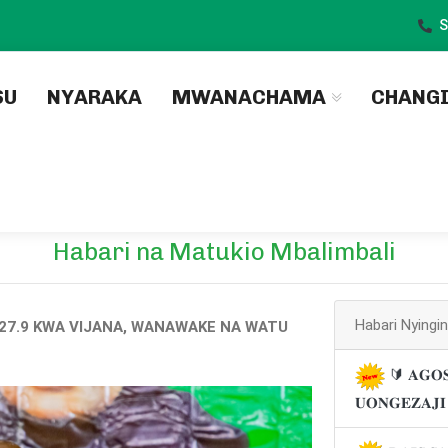
S
)
SU
NYARAKA
MWANACHAMA
CHANG
Habari na Matukio Mbalimbali
Habari Nyingi
 227.9 KWA VIJANA, WANAWAKE NA WATU
🔰 𝐀𝐆𝐎𝐒
𝐔𝐎𝐍𝐆𝐄𝐙𝐀𝐉