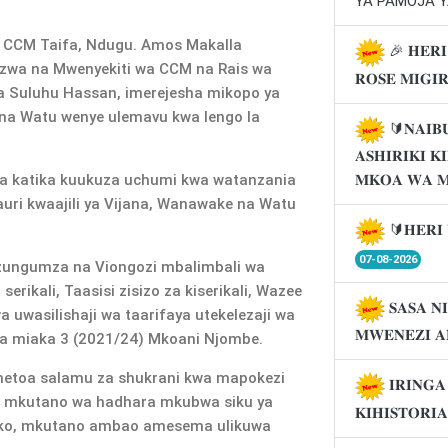
YA PAMOJA Y
wa CCM Taifa, Ndugu. Amos Makalla
🎉 𝐇𝐄𝐑𝐈
ozwa na Mwenyekiti wa CCM na Rais wa
𝐑𝐎𝐒𝐄 𝐌𝐈𝐆𝐈
 Suluhu Hassan, imerejesha mikopo ya
 na Watu wenye ulemavu kwa lengo la
🔰𝐍𝐀𝐈𝐁
𝐀𝐒𝐇𝐈𝐑𝐈𝐊𝐈 
idia katika kuukuza uchumi kwa watanzania
𝐌𝐊𝐎𝐀 𝐖𝐀 
ri kwaajili ya Vijana, Wanawake na Watu
🔰𝐇𝐄𝐑𝐈 
07-08-2026
zungumza na Viongozi mbalimbali wa
rikali, Taasisi zisizo za kiserikali, Wazee
𝐒𝐀𝐒𝐀 𝐍
 uwasilishaji wa taarifaya utekelezaji wa
𝐌𝐖𝐄𝐍𝐄𝐙𝐈 𝐀
ha miaka 3 (2021/24) Mkoani Njombe.
metoa salamu za shukrani kwa mapokezi
𝐈𝐑𝐈𝐍𝐆
 mkutano wa hadhara mkubwa siku ya
𝐊𝐈𝐇𝐈𝐒𝐓𝐎𝐑𝐈
bako, mkutano ambao amesema ulikuwa