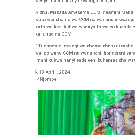
wenye maandalizi ya kiwango cha juu.
Aidha, Makalla amesema CCM inaamini Mabal
watu wanchama wa CCM na wananchi kwa ujum
kufanya kazi kubwa wanayoifanya ya kuendel
kujiunga na CCM.
" Tunaamani msingi wa chama chetu ni mabal
walipo wana CCM na wananchi, hongereni sana
imani kubwa nanyi endeleeni kuhamasisha wat
🗓️19 Aprili, 2024
📍Njombe