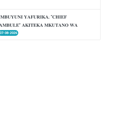
𝐌𝐁𝐔𝐘𝐔𝐍𝐈 𝐘𝐀𝐅𝐔𝐑𝐈𝐊𝐀; “𝐂𝐇𝐈𝐄𝐅
𝐌𝐁𝐔𝐋𝐄” 𝐀𝐊𝐈𝐓𝐄𝐊𝐀 𝐌𝐊𝐔𝐓𝐀𝐍𝐎 𝐖𝐀
07-08-2026