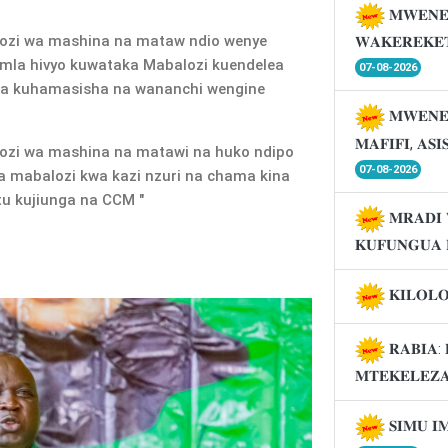
𝐌𝐖𝐄𝐍𝐄
ozi wa mashina na mataw ndio wenye
𝐖𝐀𝐊𝐄𝐑𝐄𝐊𝐄
la hivyo kuwataka Mabalozi kuendelea
07-08-2026
ea kuhamasisha na wananchi wengine
𝐌𝐖𝐄𝐍𝐄
𝐌𝐀𝐅𝐈𝐅𝐈, 𝐀𝐒
ozi wa mashina na matawi na huko ndipo
07-08-2026
 mabalozi kwa kazi nzuri na chama kina
u kujiunga na CCM "
𝐌𝐑𝐀𝐃𝐈 
𝐊𝐔𝐅𝐔𝐍𝐆𝐔𝐀 
𝐊𝐈𝐋𝐎𝐋
𝐑𝐀𝐁𝐈𝐀: 
𝐌𝐓𝐄𝐊𝐄𝐋𝐄𝐙
𝐒𝐈𝐌𝐔 𝐈