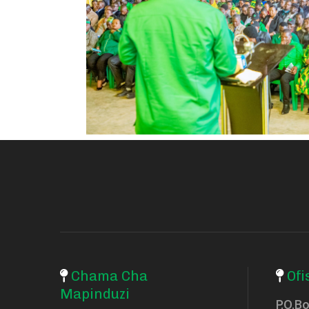
Chama Cha
Ofi
Mapinduzi
P.O.B