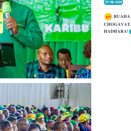
07-08-2026
𝐑𝐔𝐀𝐇𝐀 
𝐂𝐇𝐎𝐆𝐀𝐕𝐀𝐓
𝐇𝐀𝐃𝐇𝐀𝐑𝐀!