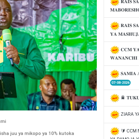
𝐑𝐀𝐈𝐒 𝐒
𝐌𝐀𝐁𝐎𝐑𝐄𝐒𝐇
𝐑𝐀𝐈𝐒 𝐒
𝐘𝐀 𝐌𝐀𝐒𝐇𝐔
𝐂𝐂𝐌 𝐘𝐀
𝐖𝐀𝐍𝐀𝐍𝐂𝐇𝐈
𝐒𝐀𝐌𝐈𝐀 
07-08-2026
🚆 𝐓𝐔𝐊
ZIARA Y
umi
🔰 CCM
ha juu ya mikopo ya 10% kutoka