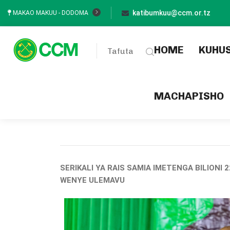
katibumkuu@ccm.or.tz
MAKAO MAKUU - DODOMA
(current
HOME
KUHU
Tafuta
MACHAPISHO
SERIKALI YA RAIS SAMIA IMETENGA BILIONI
WENYE ULEMAVU