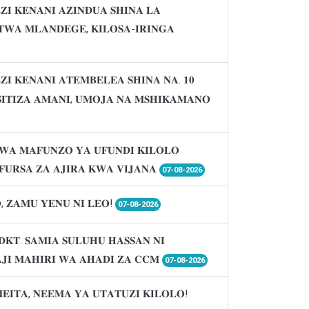
𝐈 𝐊𝐄𝐍𝐀𝐍𝐈 𝐀𝐙𝐈𝐍𝐃𝐔𝐀 𝐒𝐇𝐈𝐍𝐀 𝐋𝐀
𝐖𝐀 𝐌𝐋𝐀𝐍𝐃𝐄𝐆𝐄, 𝐊𝐈𝐋𝐎𝐒𝐀-𝐈𝐑𝐈𝐍𝐆𝐀
𝐈 𝐊𝐄𝐍𝐀𝐍𝐈 𝐀𝐓𝐄𝐌𝐁𝐄𝐋𝐄𝐀 𝐒𝐇𝐈𝐍𝐀 𝐍𝐀. 𝟏𝟎
𝐈𝐒𝐈𝐓𝐈𝐙𝐀 𝐀𝐌𝐀𝐍𝐈, 𝐔𝐌𝐎𝐉𝐀 𝐍𝐀 𝐌𝐒𝐇𝐈𝐊𝐀𝐌𝐀𝐍𝐎
𝐖𝐀 𝐌𝐀𝐅𝐔𝐍𝐙𝐎 𝐘𝐀 𝐔𝐅𝐔𝐍𝐃𝐈 𝐊𝐈𝐋𝐎𝐋𝐎
𝐔𝐑𝐒𝐀 𝐙𝐀 𝐀𝐉𝐈𝐑𝐀 𝐊𝐖𝐀 𝐕𝐈𝐉𝐀𝐍𝐀
07-08-2026
, 𝐙𝐀𝐌𝐔 𝐘𝐄𝐍𝐔 𝐍𝐈 𝐋𝐄𝐎!
07-08-2026
𝐃𝐊𝐓. 𝐒𝐀𝐌𝐈𝐀 𝐒𝐔𝐋𝐔𝐇𝐔 𝐇𝐀𝐒𝐒𝐀𝐍 𝐍𝐈
𝐉𝐈 𝐌𝐀𝐇𝐈𝐑𝐈 𝐖𝐀 𝐀𝐇𝐀𝐃𝐈 𝐙𝐀 𝐂𝐂𝐌
07-08-2026
𝐌𝐄𝐈𝐓𝐀, 𝐍𝐄𝐄𝐌𝐀 𝐘𝐀 𝐔𝐓𝐀𝐓𝐔𝐙𝐈 𝐊𝐈𝐋𝐎𝐋𝐎!