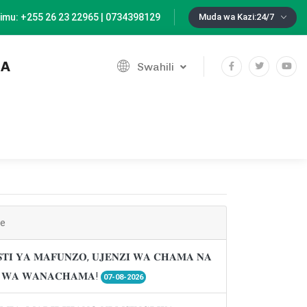
imu: +255 26 23 22965 | 0734398129
Muda wa Kazi:24/7
IA
Swahili
ne
𝐓𝐈 𝐘𝐀 𝐌𝐀𝐅𝐔𝐍𝐙𝐎, 𝐔𝐉𝐄𝐍𝐙𝐈 𝐖𝐀 𝐂𝐇𝐀𝐌𝐀 𝐍𝐀
𝐈 𝐖𝐀 𝐖𝐀𝐍𝐀𝐂𝐇𝐀𝐌𝐀!
07-08-2026