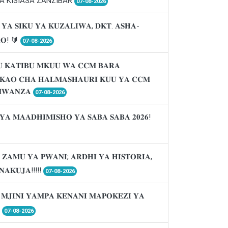
A KISIASA ZANZIBAR
07-08-2026
 𝐘𝐀 𝐒𝐈𝐊𝐔 𝐘𝐀 𝐊𝐔𝐙𝐀𝐋𝐈𝐖𝐀, 𝐃𝐊𝐓. 𝐀𝐒𝐇𝐀-
𝐑𝐎! 🔰
07-08-2026
 𝐊𝐀𝐓𝐈𝐁𝐔 𝐌𝐊𝐔𝐔 𝐖𝐀 𝐂𝐂𝐌 𝐁𝐀𝐑𝐀
𝐈𝐊𝐀𝐎 𝐂𝐇𝐀 𝐇𝐀𝐋𝐌𝐀𝐒𝐇𝐀𝐔𝐑𝐈 𝐊𝐔𝐔 𝐘𝐀 𝐂𝐂𝐌
𝐖𝐀𝐍𝐙𝐀
07-08-2026
𝐘𝐀 𝐌𝐀𝐀𝐃𝐇𝐈𝐌𝐈𝐒𝐇𝐎 𝐘𝐀 𝐒𝐀𝐁𝐀 𝐒𝐀𝐁𝐀 𝟐𝟎𝟐𝟔!
 𝐙𝐀𝐌𝐔 𝐘𝐀 𝐏𝐖𝐀𝐍𝐈; 𝐀𝐑𝐃𝐇𝐈 𝐘𝐀 𝐇𝐈𝐒𝐓𝐎𝐑𝐈𝐀,
𝐍𝐀𝐊𝐔𝐉𝐀!!!!!
07-08-2026
 𝐌𝐉𝐈𝐍𝐈 𝐘𝐀𝐌𝐏𝐀 𝐊𝐄𝐍𝐀𝐍𝐈 𝐌𝐀𝐏𝐎𝐊𝐄𝐙𝐈 𝐘𝐀

07-08-2026