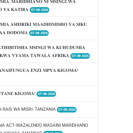
𝐌𝐈𝐀: 𝐌𝐀𝐑𝐈𝐃𝐇𝐈𝐀𝐍𝐎 𝐍𝐈 𝐌𝐒𝐈𝐍𝐆𝐈 𝐖𝐀
 𝐘𝐀 𝐊𝐀𝐓𝐈𝐁𝐀
07-08-2026
𝐌𝐈𝐀 𝐀𝐒𝐇𝐈𝐑𝐈𝐊𝐈 𝐌𝐀𝐀𝐃𝐇𝐈𝐌𝐈𝐒𝐇𝐎 𝐘𝐀 𝐒𝐈𝐊𝐔
𝐀𝐀 𝐃𝐎𝐃𝐎𝐌𝐀
07-08-2026
𝐓𝐇𝐈𝐁𝐈𝐓𝐈𝐒𝐇𝐀 𝐌𝐒𝐈𝐍𝐆𝐈 𝐖𝐀 𝐊𝐔𝐇𝐔𝐃𝐔𝐌𝐈𝐀
 𝐊𝐖𝐀 𝐕𝐘𝐀𝐌𝐀 𝐓𝐀𝐖𝐀𝐋𝐀 𝐀𝐅𝐑𝐈𝐊𝐀
07-08-2026
𝐀𝐍𝐀𝐈𝐅𝐔𝐍𝐆𝐔𝐀 𝐄𝐍𝐙𝐈 𝐌𝐏𝐘𝐀 𝐊𝐈𝐆𝐎𝐌𝐀!
𝐓𝐀𝐍𝐄 𝐊𝐈𝐆𝐎𝐌𝐀!
07-08-2026
A RAIS WA MISRI-TANZANIA
07-08-2026
 NA ACT-WAZALENDO WASAINI MARIDHIANO