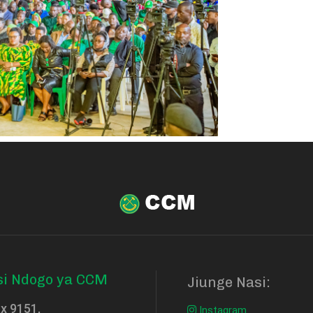
si Ndogo ya CCM
Jiunge Nasi:
ox 9151,
Instagram