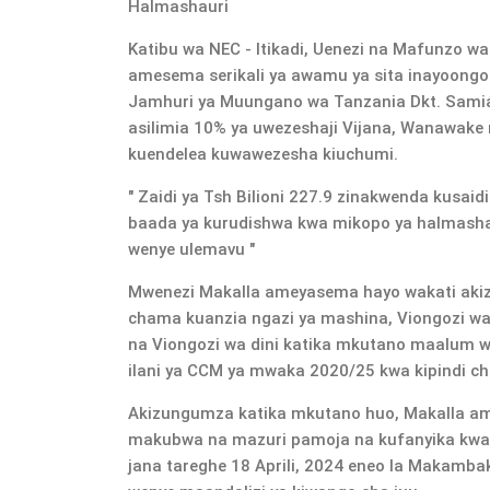
Halmashauri
Katibu wa NEC - Itikadi, Uenezi na Mafunzo 
amesema serikali ya awamu ya sita inayoong
Jamhuri ya Muungano wa Tanzania Dkt. Samia
asilimia 10% ya uwezeshaji Vijana, Wanawake
kuendelea kuwawezesha kiuchumi.
" Zaidi ya Tsh Bilioni 227.9 zinakwenda kusa
baada ya kurudishwa kwa mikopo ya halmashau
wenye ulemavu "
Mwenezi Makalla ameyasema hayo wakati aki
chama kuanzia ngazi ya mashina, Viongozi wa se
na Viongozi wa dini katika mkutano maalum wa
ilani ya CCM ya mwaka 2020/25 kwa kipindi c
Akizungumza katika mkutano huo, Makalla a
makubwa na mazuri pamoja na kufanyika kwa
jana tareghe 18 Aprili, 2024 eneo la Makam