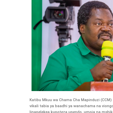
Katibu Mkuu wa Chama Cha Mapinduzi (CCM) 
vikali tabia ya baadhi ya wanachama na vion
linapelekea kupoteza upendo, umoja na mshi