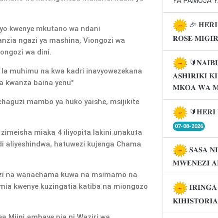
YA PAMOJA Y
🎉 𝐇𝐄𝐑𝐈
yo kwenye mkutano wa ndani
𝐑𝐎𝐒𝐄 𝐌𝐈𝐆𝐈
anzia ngazi ya mashina, Viongozi wa
iongozi wa dini.
🔰𝐍𝐀𝐈𝐁
 la muhimu na kwa kadri inavyowezekana
𝐀𝐒𝐇𝐈𝐑𝐈𝐊𝐈 
la kwanza baina yenu"
𝐌𝐊𝐎𝐀 𝐖𝐀 
chaguzi mambo ya huko yaishe, msijikite
🔰𝐇𝐄𝐑𝐈 
07-08-2026
zimeisha miaka 4 iliyopita lakini unakuta
i aliyeshindwa, hatuwezi kujenga Chama
𝐒𝐀𝐒𝐀 𝐍
𝐌𝐖𝐄𝐍𝐄𝐙𝐈 𝐀
gozi na wanachama kuwa na msimamo na
ia kwenye kuzingatia katiba na miongozo
𝐈𝐑𝐈𝐍𝐆
𝐊𝐈𝐇𝐈𝐒𝐓𝐎𝐑𝐈
 Mjini ambaye pia ni Waziri wa