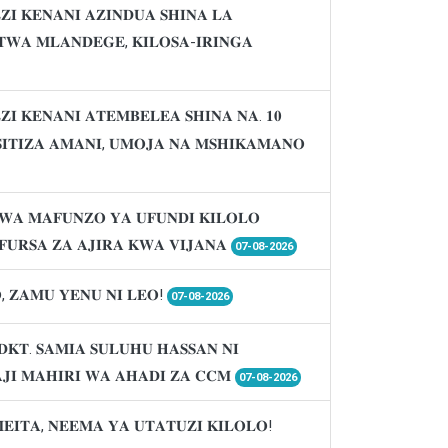
𝐈 𝐊𝐄𝐍𝐀𝐍𝐈 𝐀𝐙𝐈𝐍𝐃𝐔𝐀 𝐒𝐇𝐈𝐍𝐀 𝐋𝐀
𝐖𝐀 𝐌𝐋𝐀𝐍𝐃𝐄𝐆𝐄, 𝐊𝐈𝐋𝐎𝐒𝐀-𝐈𝐑𝐈𝐍𝐆𝐀
𝐈 𝐊𝐄𝐍𝐀𝐍𝐈 𝐀𝐓𝐄𝐌𝐁𝐄𝐋𝐄𝐀 𝐒𝐇𝐈𝐍𝐀 𝐍𝐀. 𝟏𝟎
𝐈𝐒𝐈𝐓𝐈𝐙𝐀 𝐀𝐌𝐀𝐍𝐈, 𝐔𝐌𝐎𝐉𝐀 𝐍𝐀 𝐌𝐒𝐇𝐈𝐊𝐀𝐌𝐀𝐍𝐎
𝐖𝐀 𝐌𝐀𝐅𝐔𝐍𝐙𝐎 𝐘𝐀 𝐔𝐅𝐔𝐍𝐃𝐈 𝐊𝐈𝐋𝐎𝐋𝐎
𝐔𝐑𝐒𝐀 𝐙𝐀 𝐀𝐉𝐈𝐑𝐀 𝐊𝐖𝐀 𝐕𝐈𝐉𝐀𝐍𝐀
07-08-2026
, 𝐙𝐀𝐌𝐔 𝐘𝐄𝐍𝐔 𝐍𝐈 𝐋𝐄𝐎!
07-08-2026
𝐃𝐊𝐓. 𝐒𝐀𝐌𝐈𝐀 𝐒𝐔𝐋𝐔𝐇𝐔 𝐇𝐀𝐒𝐒𝐀𝐍 𝐍𝐈
𝐉𝐈 𝐌𝐀𝐇𝐈𝐑𝐈 𝐖𝐀 𝐀𝐇𝐀𝐃𝐈 𝐙𝐀 𝐂𝐂𝐌
07-08-2026
𝐌𝐄𝐈𝐓𝐀, 𝐍𝐄𝐄𝐌𝐀 𝐘𝐀 𝐔𝐓𝐀𝐓𝐔𝐙𝐈 𝐊𝐈𝐋𝐎𝐋𝐎!