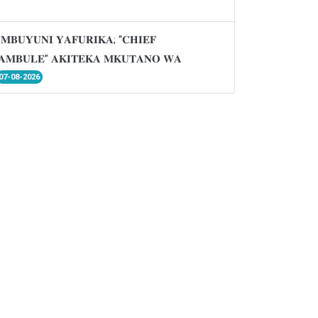
𝐌𝐁𝐔𝐘𝐔𝐍𝐈 𝐘𝐀𝐅𝐔𝐑𝐈𝐊𝐀; “𝐂𝐇𝐈𝐄𝐅
𝐌𝐁𝐔𝐋𝐄” 𝐀𝐊𝐈𝐓𝐄𝐊𝐀 𝐌𝐊𝐔𝐓𝐀𝐍𝐎 𝐖𝐀
07-08-2026