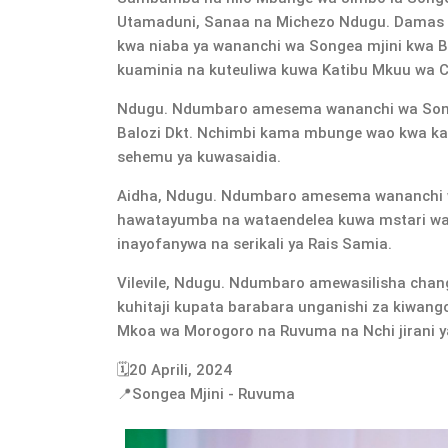
Utamaduni, Sanaa na Michezo Ndugu. Damas
kwa niaba ya wananchi wa Songea mjini kwa 
kuaminia na kuteuliwa kuwa Katibu Mkuu wa 
Ndugu. Ndumbaro amesema wananchi wa Son
Balozi Dkt. Nchimbi kama mbunge wao kwa kaz
sehemu ya kuwasaidia.
Aidha, Ndugu. Ndumbaro amesema wananchi w
hawatayumba na wataendelea kuwa mstari wa
inayofanywa na serikali ya Rais Samia.
Vilevile, Ndugu. Ndumbaro amewasilisha chan
kuhitaji kupata barabara unganishi za kiwan
Mkoa wa Morogoro na Ruvuma na Nchi jirani y
🗓️20 Aprili, 2024
📍Songea Mjini - Ruvuma