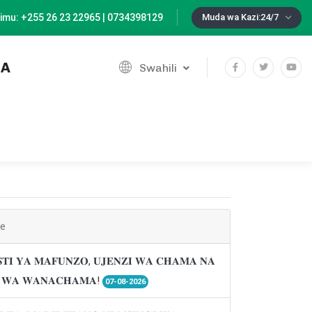
imu: +255 26 23 22965 | 0734398129
Muda wa Kazi:24/7
IA
Swahili
ne
𝐓𝐈 𝐘𝐀 𝐌𝐀𝐅𝐔𝐍𝐙𝐎, 𝐔𝐉𝐄𝐍𝐙𝐈 𝐖𝐀 𝐂𝐇𝐀𝐌𝐀 𝐍𝐀
𝐈 𝐖𝐀 𝐖𝐀𝐍𝐀𝐂𝐇𝐀𝐌𝐀!
07-08-2026