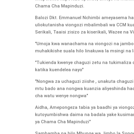
Chama Cha Mapinduzi.
Balozi Dkt. Emmanuel Nchimbi ameyasema ha
uliokutanisha viongozi mbalimbali wa CCM ku
Serikali, Taaisi zisizo za kiserikali, Wazee na V
"Umoja kwa wanachama na viongozi na jambo
muhakikishe suala hilo linakuwa la msingi na 
"Tukienda kwenye chaguzi zetu na tukimaliza 
katika kuendelea nayo"
"Nongwa za uchaguzi ziishe , unakuta chaguzi 
mtu bado ana nongwa kuanzia aliyeshinda had
cha watu wenye nongwa"
Aidha, Amepongeza tabia ya baadhi ya vion
kutoyumbishwa daima na badala yake kusimam
ya Chama Cha Mapinduzi"
Sambamba na hilo Mbunge wa Jimbo la Songea