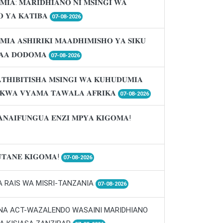
𝐌𝐈𝐀: 𝐌𝐀𝐑𝐈𝐃𝐇𝐈𝐀𝐍𝐎 𝐍𝐈 𝐌𝐒𝐈𝐍𝐆𝐈 𝐖𝐀
 𝐘𝐀 𝐊𝐀𝐓𝐈𝐁𝐀
07-08-2026
𝐌𝐈𝐀 𝐀𝐒𝐇𝐈𝐑𝐈𝐊𝐈 𝐌𝐀𝐀𝐃𝐇𝐈𝐌𝐈𝐒𝐇𝐎 𝐘𝐀 𝐒𝐈𝐊𝐔
𝐀𝐀 𝐃𝐎𝐃𝐎𝐌𝐀
07-08-2026
𝐓𝐇𝐈𝐁𝐈𝐓𝐈𝐒𝐇𝐀 𝐌𝐒𝐈𝐍𝐆𝐈 𝐖𝐀 𝐊𝐔𝐇𝐔𝐃𝐔𝐌𝐈𝐀
 𝐊𝐖𝐀 𝐕𝐘𝐀𝐌𝐀 𝐓𝐀𝐖𝐀𝐋𝐀 𝐀𝐅𝐑𝐈𝐊𝐀
07-08-2026
𝐀𝐍𝐀𝐈𝐅𝐔𝐍𝐆𝐔𝐀 𝐄𝐍𝐙𝐈 𝐌𝐏𝐘𝐀 𝐊𝐈𝐆𝐎𝐌𝐀!
𝐓𝐀𝐍𝐄 𝐊𝐈𝐆𝐎𝐌𝐀!
07-08-2026
A RAIS WA MISRI-TANZANIA
07-08-2026
 NA ACT-WAZALENDO WASAINI MARIDHIANO