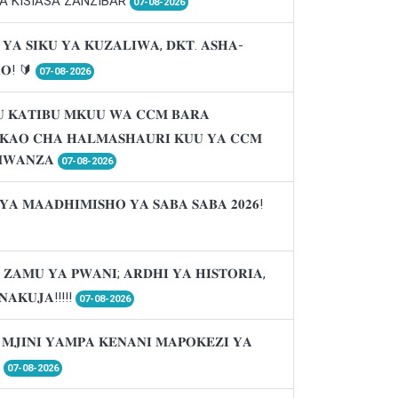
A KISIASA ZANZIBAR
07-08-2026
 𝐘𝐀 𝐒𝐈𝐊𝐔 𝐘𝐀 𝐊𝐔𝐙𝐀𝐋𝐈𝐖𝐀, 𝐃𝐊𝐓. 𝐀𝐒𝐇𝐀-
𝐑𝐎! 🔰
07-08-2026
 𝐊𝐀𝐓𝐈𝐁𝐔 𝐌𝐊𝐔𝐔 𝐖𝐀 𝐂𝐂𝐌 𝐁𝐀𝐑𝐀
𝐈𝐊𝐀𝐎 𝐂𝐇𝐀 𝐇𝐀𝐋𝐌𝐀𝐒𝐇𝐀𝐔𝐑𝐈 𝐊𝐔𝐔 𝐘𝐀 𝐂𝐂𝐌
𝐖𝐀𝐍𝐙𝐀
07-08-2026
𝐘𝐀 𝐌𝐀𝐀𝐃𝐇𝐈𝐌𝐈𝐒𝐇𝐎 𝐘𝐀 𝐒𝐀𝐁𝐀 𝐒𝐀𝐁𝐀 𝟐𝟎𝟐𝟔!
 𝐙𝐀𝐌𝐔 𝐘𝐀 𝐏𝐖𝐀𝐍𝐈; 𝐀𝐑𝐃𝐇𝐈 𝐘𝐀 𝐇𝐈𝐒𝐓𝐎𝐑𝐈𝐀,
𝐍𝐀𝐊𝐔𝐉𝐀!!!!!
07-08-2026
 𝐌𝐉𝐈𝐍𝐈 𝐘𝐀𝐌𝐏𝐀 𝐊𝐄𝐍𝐀𝐍𝐈 𝐌𝐀𝐏𝐎𝐊𝐄𝐙𝐈 𝐘𝐀

07-08-2026