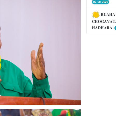
07-08-2026
𝐑𝐔𝐀𝐇𝐀 
𝐂𝐇𝐎𝐆𝐀𝐕𝐀𝐓
𝐇𝐀𝐃𝐇𝐀𝐑𝐀!