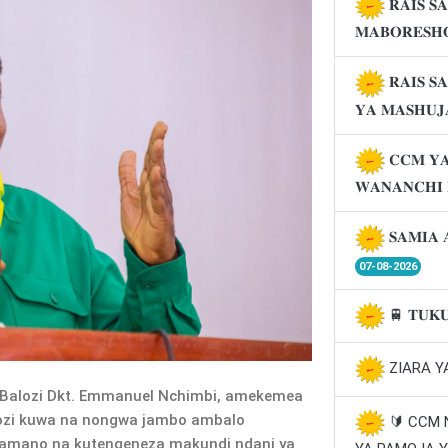
𝐑𝐀𝐈𝐒 𝐒
𝐌𝐀𝐁𝐎𝐑𝐄𝐒𝐇
𝐑𝐀𝐈𝐒 𝐒
𝐘𝐀 𝐌𝐀𝐒𝐇𝐔
𝐂𝐂𝐌 𝐘𝐀
𝐖𝐀𝐍𝐀𝐍𝐂𝐇𝐈
𝐒𝐀𝐌𝐈𝐀 
07-08-2026
🚆 𝐓𝐔𝐊
ZIARA Y
Balozi Dkt. Emmanuel Nchimbi, amekemea
gozi kuwa na nongwa jambo ambalo
🔰 CCM
kamano na kutengeneza makundi ndani ya