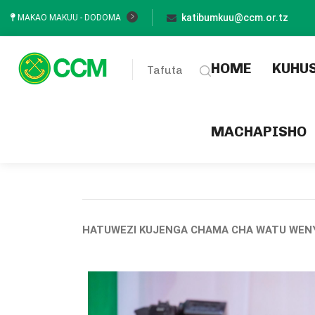
katibumkuu@ccm.or.tz
MAKAO MAKUU - DODOMA
(current
HOME
KUHU
Tafuta
MACHAPISHO
HATUWEZI KUJENGA CHAMA CHA WATU WENYE