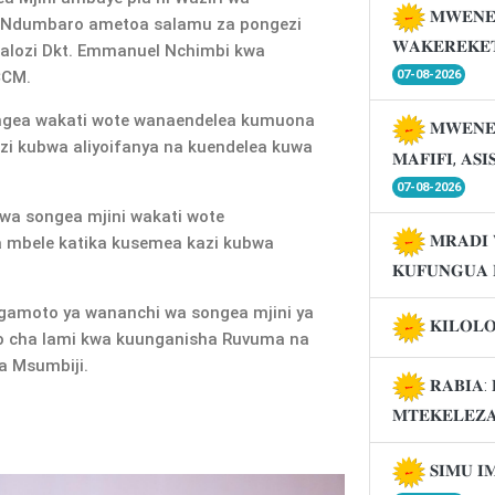
𝐌𝐖𝐄𝐍𝐄
 Ndumbaro ametoa salamu za pongezi
𝐖𝐀𝐊𝐄𝐑𝐄𝐊𝐄
Balozi Dkt. Emmanuel Nchimbi kwa
07-08-2026
CCM.
gea wakati wote wanaendelea kumuona
𝐌𝐖𝐄𝐍𝐄
i kubwa aliyoifanya na kuendelea kuwa
𝐌𝐀𝐅𝐈𝐅𝐈, 𝐀𝐒
07-08-2026
a songea mjini wakati wote
𝐌𝐑𝐀𝐃𝐈 
 mbele katika kusemea kazi kubwa
𝐊𝐔𝐅𝐔𝐍𝐆𝐔𝐀 
gamoto ya wananchi wa songea mjini ya
𝐊𝐈𝐋𝐎𝐋
go cha lami kwa kuunganisha Ruvuma na
a Msumbiji.
𝐑𝐀𝐁𝐈𝐀: 
𝐌𝐓𝐄𝐊𝐄𝐋𝐄𝐙
𝐒𝐈𝐌𝐔 𝐈