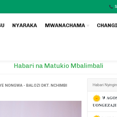
S
)
SU
NYARAKA
MWANACHAMA
CHANG
Habari na Matukio Mbalimbali
Habari Nyingi
 NONGWA - BALOZI DKT. NCHIMBI
🔰 𝐀𝐆𝐎𝐒
𝐔𝐎𝐍𝐆𝐄𝐙𝐀𝐉