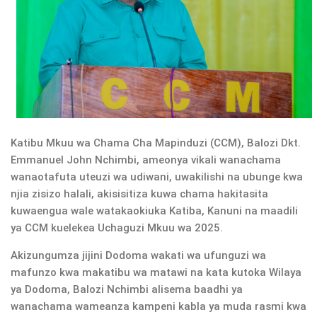
Katibu Mkuu wa Chama Cha Mapinduzi (CCM), Balozi Dkt.
Emmanuel John Nchimbi, ameonya vikali wanachama
wanaotafuta uteuzi wa udiwani, uwakilishi na ubunge kwa
njia zisizo halali, akisisitiza kuwa chama hakitasita
kuwaengua wale watakaokiuka Katiba, Kanuni na maadili
ya CCM kuelekea Uchaguzi Mkuu wa 2025.
Akizungumza jijini Dodoma wakati wa ufunguzi wa
mafunzo kwa makatibu wa matawi na kata kutoka Wilaya
ya Dodoma, Balozi Nchimbi alisema baadhi ya
wanachama wameanza kampeni kabla ya muda rasmi kwa