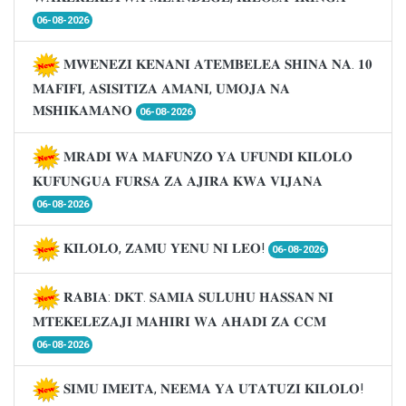
06-08-2026
𝐌𝐖𝐄𝐍𝐄𝐙𝐈 𝐊𝐄𝐍𝐀𝐍𝐈 𝐀𝐓𝐄𝐌𝐁𝐄𝐋𝐄𝐀 𝐒𝐇𝐈𝐍𝐀 𝐍𝐀. 𝟏𝟎
𝐌𝐀𝐅𝐈𝐅𝐈, 𝐀𝐒𝐈𝐒𝐈𝐓𝐈𝐙𝐀 𝐀𝐌𝐀𝐍𝐈, 𝐔𝐌𝐎𝐉𝐀 𝐍𝐀
𝐌𝐒𝐇𝐈𝐊𝐀𝐌𝐀𝐍𝐎
06-08-2026
𝐌𝐑𝐀𝐃𝐈 𝐖𝐀 𝐌𝐀𝐅𝐔𝐍𝐙𝐎 𝐘𝐀 𝐔𝐅𝐔𝐍𝐃𝐈 𝐊𝐈𝐋𝐎𝐋𝐎
𝐊𝐔𝐅𝐔𝐍𝐆𝐔𝐀 𝐅𝐔𝐑𝐒𝐀 𝐙𝐀 𝐀𝐉𝐈𝐑𝐀 𝐊𝐖𝐀 𝐕𝐈𝐉𝐀𝐍𝐀
06-08-2026
𝐊𝐈𝐋𝐎𝐋𝐎, 𝐙𝐀𝐌𝐔 𝐘𝐄𝐍𝐔 𝐍𝐈 𝐋𝐄𝐎!
06-08-2026
𝐑𝐀𝐁𝐈𝐀: 𝐃𝐊𝐓. 𝐒𝐀𝐌𝐈𝐀 𝐒𝐔𝐋𝐔𝐇𝐔 𝐇𝐀𝐒𝐒𝐀𝐍 𝐍𝐈
𝐌𝐓𝐄𝐊𝐄𝐋𝐄𝐙𝐀𝐉𝐈 𝐌𝐀𝐇𝐈𝐑𝐈 𝐖𝐀 𝐀𝐇𝐀𝐃𝐈 𝐙𝐀 𝐂𝐂𝐌
06-08-2026
𝐒𝐈𝐌𝐔 𝐈𝐌𝐄𝐈𝐓𝐀, 𝐍𝐄𝐄𝐌𝐀 𝐘𝐀 𝐔𝐓𝐀𝐓𝐔𝐙𝐈 𝐊𝐈𝐋𝐎𝐋𝐎!