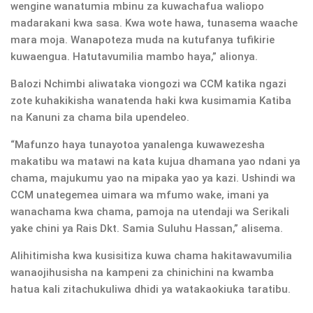
wengine wanatumia mbinu za kuwachafua waliopo
madarakani kwa sasa. Kwa wote hawa, tunasema waache
mara moja. Wanapoteza muda na kutufanya tufikirie
kuwaengua. Hatutavumilia mambo haya,” alionya.
Balozi Nchimbi aliwataka viongozi wa CCM katika ngazi
zote kuhakikisha wanatenda haki kwa kusimamia Katiba
na Kanuni za chama bila upendeleo.
“Mafunzo haya tunayotoa yanalenga kuwawezesha
makatibu wa matawi na kata kujua dhamana yao ndani ya
chama, majukumu yao na mipaka yao ya kazi. Ushindi wa
CCM unategemea uimara wa mfumo wake, imani ya
wanachama kwa chama, pamoja na utendaji wa Serikali
yake chini ya Rais Dkt. Samia Suluhu Hassan,” alisema.
Alihitimisha kwa kusisitiza kuwa chama hakitawavumilia
wanaojihusisha na kampeni za chinichini na kwamba
hatua kali zitachukuliwa dhidi ya watakaokiuka taratibu.