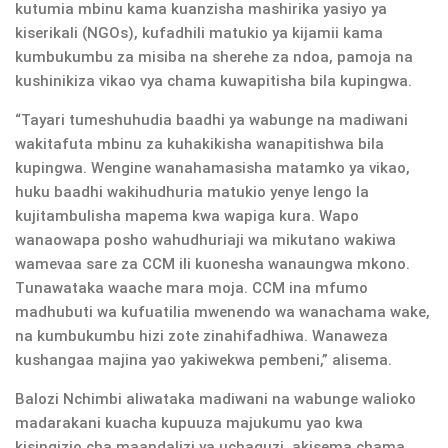
kutumia mbinu kama kuanzisha mashirika yasiyo ya
kiserikali (NGOs), kufadhili matukio ya kijamii kama
kumbukumbu za misiba na sherehe za ndoa, pamoja na
kushinikiza vikao vya chama kuwapitisha bila kupingwa.
“Tayari tumeshuhudia baadhi ya wabunge na madiwani
wakitafuta mbinu za kuhakikisha wanapitishwa bila
kupingwa. Wengine wanahamasisha matamko ya vikao,
huku baadhi wakihudhuria matukio yenye lengo la
kujitambulisha mapema kwa wapiga kura. Wapo
wanaowapa posho wahudhuriaji wa mikutano wakiwa
wamevaa sare za CCM ili kuonesha wanaungwa mkono.
Tunawataka waache mara moja. CCM ina mfumo
madhubuti wa kufuatilia mwenendo wa wanachama wake,
na kumbukumbu hizi zote zinahifadhiwa. Wanaweza
kushangaa majina yao yakiwekwa pembeni,” alisema.
Balozi Nchimbi aliwataka madiwani na wabunge walioko
madarakani kuacha kupuuza majukumu yao kwa
kisingizio cha maandalizi ya uchaguzi, akisema chama