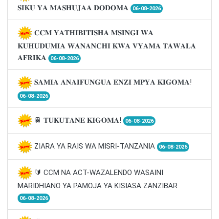
𝐒𝐈𝐊𝐔 𝐘𝐀 𝐌𝐀𝐒𝐇𝐔𝐉𝐀𝐀 𝐃𝐎𝐃𝐎𝐌𝐀
06-08-2026
𝐂𝐂𝐌 𝐘𝐀𝐓𝐇𝐈𝐁𝐈𝐓𝐈𝐒𝐇𝐀 𝐌𝐒𝐈𝐍𝐆𝐈 𝐖𝐀
𝐊𝐔𝐇𝐔𝐃𝐔𝐌𝐈𝐀 𝐖𝐀𝐍𝐀𝐍𝐂𝐇𝐈 𝐊𝐖𝐀 𝐕𝐘𝐀𝐌𝐀 𝐓𝐀𝐖𝐀𝐋𝐀
𝐀𝐅𝐑𝐈𝐊𝐀
06-08-2026
𝐒𝐀𝐌𝐈𝐀 𝐀𝐍𝐀𝐈𝐅𝐔𝐍𝐆𝐔𝐀 𝐄𝐍𝐙𝐈 𝐌𝐏𝐘𝐀 𝐊𝐈𝐆𝐎𝐌𝐀!
06-08-2026
🚆 𝐓𝐔𝐊𝐔𝐓𝐀𝐍𝐄 𝐊𝐈𝐆𝐎𝐌𝐀!
06-08-2026
ZIARA YA RAIS WA MISRI-TANZANIA
06-08-2026
🔰 CCM NA ACT-WAZALENDO WASAINI
MARIDHIANO YA PAMOJA YA KISIASA ZANZIBAR
06-08-2026