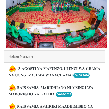
Habari Nyingine
🔰 𝐀𝐆𝐎𝐒𝐓𝐈 𝐘𝐀 𝐌𝐀𝐅𝐔𝐍𝐙𝐎, 𝐔𝐉𝐄𝐍𝐙𝐈 𝐖𝐀 𝐂𝐇𝐀𝐌𝐀
𝐍𝐀 𝐔𝐎𝐍𝐆𝐄𝐙𝐀𝐉𝐈 𝐖𝐀 𝐖𝐀𝐍𝐀𝐂𝐇𝐀𝐌𝐀!
06-08-2026
𝐑𝐀𝐈𝐒 𝐒𝐀𝐌𝐈𝐀: 𝐌𝐀𝐑𝐈𝐃𝐇𝐈𝐀𝐍𝐎 𝐍𝐈 𝐌𝐒𝐈𝐍𝐆𝐈 𝐖𝐀
𝐌𝐀𝐁𝐎𝐑𝐄𝐒𝐇𝐎 𝐘𝐀 𝐊𝐀𝐓𝐈𝐁𝐀
06-08-2026
𝐑𝐀𝐈𝐒 𝐒𝐀𝐌𝐈𝐀 𝐀𝐒𝐇𝐈𝐑𝐈𝐊𝐈 𝐌𝐀𝐀𝐃𝐇𝐈𝐌𝐈𝐒𝐇𝐎 𝐘𝐀