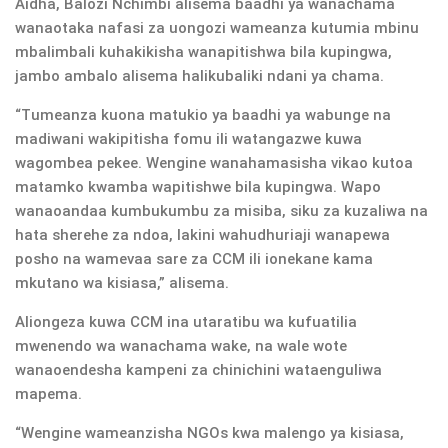
Aidha, Balozi Nchimbi alisema baadhi ya wanachama
wanaotaka nafasi za uongozi wameanza kutumia mbinu
mbalimbali kuhakikisha wanapitishwa bila kupingwa,
jambo ambalo alisema halikubaliki ndani ya chama.
“Tumeanza kuona matukio ya baadhi ya wabunge na
madiwani wakipitisha fomu ili watangazwe kuwa
wagombea pekee. Wengine wanahamasisha vikao kutoa
matamko kwamba wapitishwe bila kupingwa. Wapo
wanaoandaa kumbukumbu za misiba, siku za kuzaliwa na
hata sherehe za ndoa, lakini wahudhuriaji wanapewa
posho na wamevaa sare za CCM ili ionekane kama
mkutano wa kisiasa,” alisema.
Aliongeza kuwa CCM ina utaratibu wa kufuatilia
mwenendo wa wanachama wake, na wale wote
wanaoendesha kampeni za chinichini wataenguliwa
mapema.
“Wengine wameanzisha NGOs kwa malengo ya kisiasa,