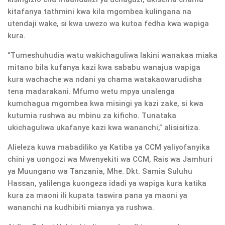
kitafanya tathmini kwa kila mgombea kulingana na
utendaji wake, si kwa uwezo wa kutoa fedha kwa wapiga
kura.
“Tumeshuhudia watu wakichaguliwa lakini wanakaa miaka
mitano bila kufanya kazi kwa sababu wanajua wapiga
kura wachache wa ndani ya chama watakaowarudisha
tena madarakani. Mfumo wetu mpya unalenga
kumchagua mgombea kwa misingi ya kazi zake, si kwa
kutumia rushwa au mbinu za kificho. Tunataka
ukichaguliwa ukafanye kazi kwa wananchi,” alisisitiza.
Alieleza kuwa mabadiliko ya Katiba ya CCM yaliyofanyika
chini ya uongozi wa Mwenyekiti wa CCM, Rais wa Jamhuri
ya Muungano wa Tanzania, Mhe. Dkt. Samia Suluhu
Hassan, yalilenga kuongeza idadi ya wapiga kura katika
kura za maoni ili kupata taswira pana ya maoni ya
wananchi na kudhibiti mianya ya rushwa.