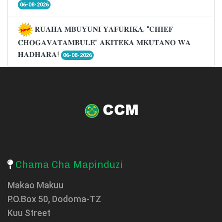
06-08-2026
𝐑𝐔𝐀𝐇𝐀 𝐌𝐁𝐔𝐘𝐔𝐍𝐈 𝐘𝐀𝐅𝐔𝐑𝐈𝐊𝐀; “𝐂𝐇𝐈𝐄𝐅
𝐂𝐇𝐎𝐆𝐀𝐕𝐀𝐓𝐀𝐌𝐁𝐔𝐋𝐄” 𝐀𝐊𝐈𝐓𝐄𝐊𝐀 𝐌𝐊𝐔𝐓𝐀𝐍𝐎 𝐖𝐀
𝐇𝐀𝐃𝐇𝐀𝐑𝐀!
06-08-2026
Chama Cha Mapinduzi
Makao Makuu
P.O.Box 50, Dodoma-TZ
Kuu Street