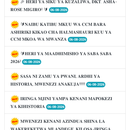
🎉 𝐇𝐄𝐑𝐈 𝐘𝐀 𝐒𝐈𝐊𝐔 𝐘𝐀 𝐊𝐔𝐙𝐀𝐋𝐈𝐖𝐀, 𝐃𝐊𝐓. 𝐀𝐒𝐇𝐀-
𝐑𝐎𝐒𝐄 𝐌𝐈𝐆𝐈𝐑𝐎! 🔰
06-08-2026
🔰𝐍𝐀𝐈𝐁𝐔 𝐊𝐀𝐓𝐈𝐁𝐔 𝐌𝐊𝐔𝐔 𝐖𝐀 𝐂𝐂𝐌 𝐁𝐀𝐑𝐀
𝐀𝐒𝐇𝐈𝐑𝐈𝐊𝐈 𝐊𝐈𝐊𝐀𝐎 𝐂𝐇𝐀 𝐇𝐀𝐋𝐌𝐀𝐒𝐇𝐀𝐔𝐑𝐈 𝐊𝐔𝐔 𝐘𝐀
𝐂𝐂𝐌 𝐌𝐊𝐎𝐀 𝐖𝐀 𝐌𝐖𝐀𝐍𝐙𝐀
06-08-2026
🔰𝐇𝐄𝐑𝐈 𝐘𝐀 𝐌𝐀𝐀𝐃𝐇𝐈𝐌𝐈𝐒𝐇𝐎 𝐘𝐀 𝐒𝐀𝐁𝐀 𝐒𝐀𝐁𝐀
𝟐𝟎𝟐𝟔!
06-08-2026
𝐒𝐀𝐒𝐀 𝐍𝐈 𝐙𝐀𝐌𝐔 𝐘𝐀 𝐏𝐖𝐀𝐍𝐈; 𝐀𝐑𝐃𝐇𝐈 𝐘𝐀
𝐇𝐈𝐒𝐓𝐎𝐑𝐈𝐀, 𝐌𝐖𝐄𝐍𝐄𝐙𝐈 𝐀𝐍𝐀𝐊𝐔𝐉𝐀!!!!!
06-08-2026
𝐈𝐑𝐈𝐍𝐆𝐀 𝐌𝐉𝐈𝐍𝐈 𝐘𝐀𝐌𝐏𝐀 𝐊𝐄𝐍𝐀𝐍𝐈 𝐌𝐀𝐏𝐎𝐊𝐄𝐙𝐈
𝐘𝐀 𝐊𝐈𝐇𝐈𝐒𝐓𝐎𝐑𝐈𝐀
06-08-2026
𝐌𝐖𝐄𝐍𝐄𝐙𝐈 𝐊𝐄𝐍𝐀𝐍𝐈 𝐀𝐙𝐈𝐍𝐃𝐔𝐀 𝐒𝐇𝐈𝐍𝐀 𝐋𝐀
𝐖𝐀𝐊𝐄𝐑𝐄𝐊𝐄𝐓𝐖𝐀 𝐌𝐋𝐀𝐍𝐃𝐄𝐆𝐄, 𝐊𝐈𝐋𝐎𝐒𝐀-𝐈𝐑𝐈𝐍𝐆𝐀